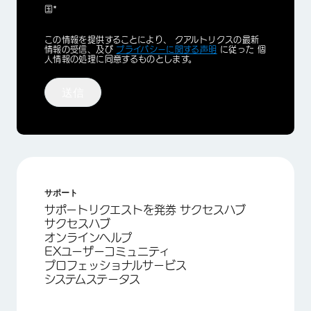
国*
Privacy
この情報を提供することにより、 クアルトリクスの最新
Optin
情報の受信、及び
プライバシーに関する声明
に従った 個
人情報の処理に同意するものとします。
送信
サポート
サポートリクエストを発券 サクセスハブ
サクセスハブ
オンラインヘルプ
EXユーザーコミュニティ
プロフェッショナルサービス
システムステータス