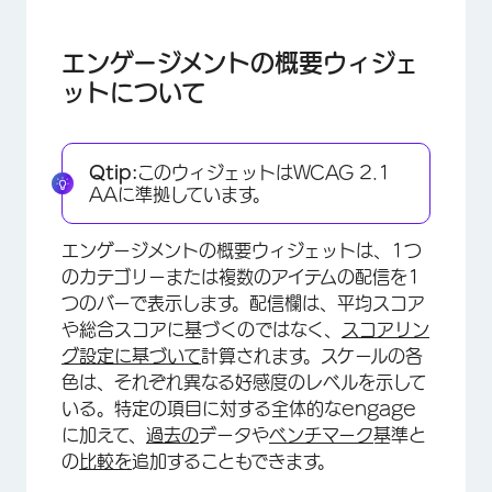
エンゲージメントの概要ウィジェットについて
フィールドタイプの互換性
エンゲージメントの概要ウィジェ
ットについて
ウィジェットのカスタマイズ
FAQs
Qtip:
このウィジェットはWCAG 2.1
AAに準拠しています。
エンゲージメントの概要ウィジェットは、1つ
のカテゴリーまたは複数のアイテムの配信を1
つのバーで表示します。配信欄は、平均スコア
や総合スコアに基づくのではなく、
スコアリン
グ設定に基づいて
計算されます。スケールの各
色は、それぞれ異なる好感度のレベルを示して
いる。特定の項目に対する全体的なengage
に加えて、
過去の
データや
ベンチマーク
基準と
の
比較を
追加することもできます。