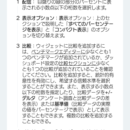
配信：
目盛りの緑の部分のパーセントに表
×
示される小数点以下の桁数を選択します。
表示オプション：
表示
オプション：上のセ
クションで説明した「
すべてのパーセンテー
ジを表示
」と「
コンパクト表示
」のオプシ
ョンを切り替えます。
比較：
ウィジェットに比較を追加するに
は、
ベンチマークエディターに
少なくとも1
つのベンチマークが追加されているか、ダッ
シュボード設定の
比較セクションに
少なく
とも1つの比較が追加されていることを確認
してください。比較を追加すると、統計的有
意性を有効にし、希望する信頼水準を選択
することができます。また、表示する小数点
以下の桁数を指定したり、比較データを
+/-
×
デルタ
（アンケート調査と比較データの差
を表示）または
基準値
（比較データの実際
の値をパーセンテージで表示）として表示
することもできます。複数の比較を追加する
こともできる。