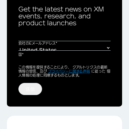
Get the latest news on XM
events, research, and
product launches
会社のEメールアドレス*
国*
Privacy
この情報を提供することにより、 クアルトリクスの最新
Optin
情報の受信、及び
プライバシーに関する声明
に従った 個
人情報の処理に同意するものとします。
送信