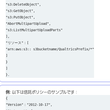
"s3:DeleteObject",
"s3:GetObject",
"s3:PutObject",
"AbortMultipartUpload",
"s3:ListMultipartUploadParts"
],
"リソース"：[
"arn:aws:s3:: s3bucketname/QualtricsPrefix/*"
]
}
]
}.
例:
以下は信託ポリシーのサンプルです：
{
"Version"："2012-10-17",