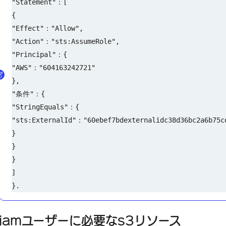
"Statement"：[
{
"Effect"："Allow",
"Action"："sts:AssumeRole",
"Principal"：{
"AWS"："604163242721"
},
"条件"：{
"StringEquals"：{
"sts:ExternalId"："60ebef7bdexternalidc38d36bc2a6b75c
}
}
}
]
}.
iamユーザーに必要なs3リソース