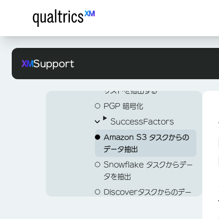
Slackタスク
Data Project Task
SFTPタスクへのデータ読み
Twilio セグメントタスク
ワークフロータスクからの実
込み
OpenAI タスク
行履歴レポートの抽出
Load Data to Amazon
ArcGIS タスクの更新
チケットからのデータ抽出
S3 Task
Support
タスク
アンケートタスクに回答を読
HubSpotタスクから連絡先
み込み
リストを抽出する
SDS タスクへのロード
PGP 暗号化
LOCATIONSディレクトリ
へのデータロード タスク
SuccessFactors
Amazon S3 タスクからの
SuccessFactors から
データ抽出
の従業員データ抽出タスク
Snowflake タスクからデー
OAuth 認証情報を使用し
タを抽出
た SuccessFactors タ
スクの設定
Discoverタスクからのデー
タ抽出
SuccessFactors タス
クから採用データを抽出