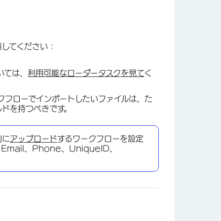
慮してください：
いては、
利用可能なローダータスクを見て
く
クフローでインポートしたいファイルは、た
ルドを持つべきです。
的に
アップロード
するワークフローを設定
ail、Phone、UniqueID、