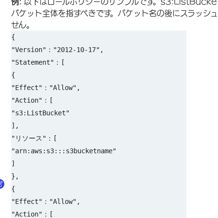
例:
以下はロールポリシーのサンプルです。s3:ListBuck
バケット全体を指すべきです。バケット名の後にスラッシュ
せん。
{
"Version"："2012-10-17",
"Statement"：[
{
"Effect"："Allow",
"Action"：[
"s3:ListBucket"
],
"リソース"：[
"arn:aws:s3:::s3bucketname"
]
},
{
"Effect"："Allow",
"Action"：[