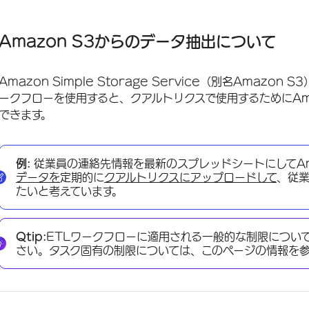
Amazon S3からのデータ抽出について
始める前に
Amazon S3からのデータ抽出について
クアルトリクスとAWSの接続
Amazon Simple Storage Service（別名Amaz
Amazon S3からのデータ抽出タスクの設定
ークフローを使用すると、クアルトリクスで使用するためにAm
できます。
例:
従業員の連絡先情報を最新のスプレッドシートにしてAm
データを
定期的に
クアルトリクスにアップロードして
、従
たいと考えています。
Qtip:
ETLワークフローに適用される一般的な制限につい
さい。タスク固有の制限については、このページの情報を