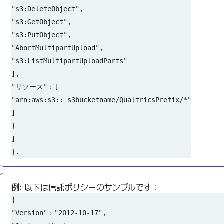
"s3:DeleteObject",
"s3:GetObject",
"s3:PutObject",
"AbortMultipartUpload",
"s3:ListMultipartUploadParts"
],
"リソース"：[
"arn:aws:s3:: s3bucketname/QualtricsPrefix/*"
]
}
]
}.
例:
以下は信託ポリシーのサンプルです：
{
"Version"："2012-10-17",