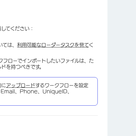
慮してください：
いては、
利用可能なローダータスクを見て
く
クフローでインポートしたいファイルは、た
ルドを持つべきです。
的に
アップロード
するワークフローを設定
ail、Phone、UniqueID、