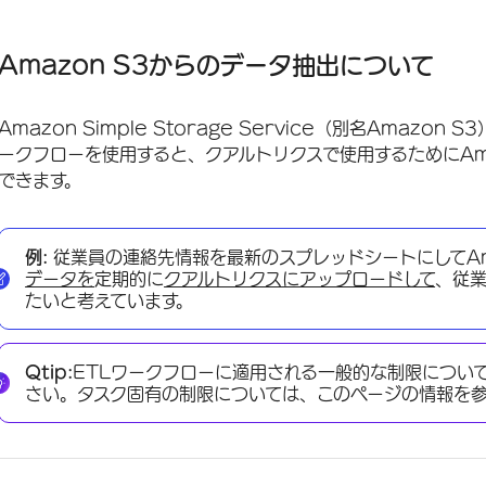
Amazon S3からのデータ抽出について
始める前に
Amazon S3からのデータ抽出について
クアルトリクスとAWSの接続
Amazon Simple Storage Service（別名Amaz
Amazon S3からのデータ抽出タスクの設定
ークフローを使用すると、クアルトリクスで使用するためにAm
できます。
例:
従業員の連絡先情報を最新のスプレッドシートにしてAm
データを
定期的に
クアルトリクスにアップロードして
、従
たいと考えています。
Qtip:
ETLワークフローに適用される一般的な制限につい
さい。タスク固有の制限については、このページの情報を