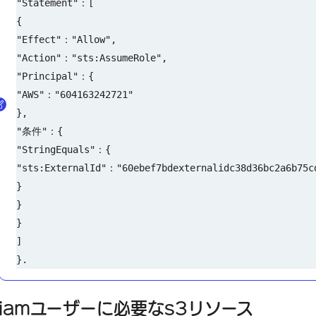
"Statement"：[
{
"Effect"："Allow",
"Action"："sts:AssumeRole",
"Principal"：{
"AWS"："604163242721"
},
"条件"：{
"StringEquals"：{
"sts:ExternalId"："60ebef7bdexternalidc38d36bc2a6b75c
}
}
}
]
}.
iamユーザーに必要なs3リソース