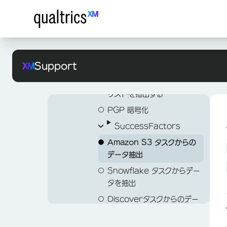
Slackタスク
Data Project Task
SFTPタスクへのデータ読み
Twilio セグメントタスク
ワークフロータスクからの実
込み
OpenAI タスク
行履歴レポートの抽出
Load Data to Amazon
ArcGIS タスクの更新
チケットからのデータ抽出
S3 Task
Support
タスク
アンケートタスクに回答を読
HubSpotタスクから連絡先
み込み
リストを抽出する
SDS タスクへのロード
PGP 暗号化
LOCATIONSディレクトリ
へのデータロード タスク
SuccessFactors
Amazon S3 タスクからの
SuccessFactors から
データ抽出
の従業員データ抽出タスク
Snowflake タスクからデー
OAuth 認証情報を使用し
タを抽出
た SuccessFactors タ
スクの設定
Discoverタスクからのデー
タ抽出
SuccessFactors タス
クから採用データを抽出