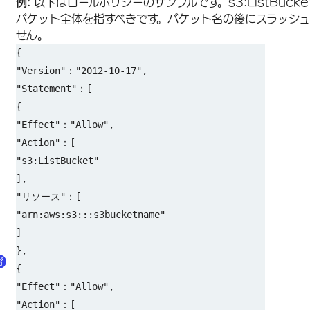
例:
以下はロールポリシーのサンプルです。s3:ListBuck
バケット全体を指すべきです。バケット名の後にスラッシュ
せん。
{
"Version"："2012-10-17",
"Statement"：[
{
"Effect"："Allow",
"Action"：[
"s3:ListBucket"
],
"リソース"：[
"arn:aws:s3:::s3bucketname"
]
},
{
"Effect"："Allow",
"Action"：[