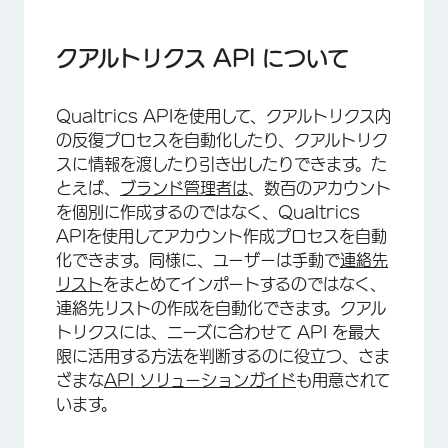
クアルトリクス API について
さまざまな製品のAPIアクセス
クアルトリクス API について
Qualtrics v3 APIを理解する
Qualtrics APIを使用して、クアルトリクス内
はじめに
の反復プロセスを自動化したり、クアルトリク
APIトークンの生成
スに情報を渡したり引き出したりできます。た
とえば、
ブランド管理者は
、数百のアカウント
モデルコンテキストプロトコル
を個別に作成するのではなく、Qualtrics
APIを使用してアカウント作成プロセスを自動
化できます。同様に、ユーザーは手動で
連絡先
リスト
をまとめてインポートするのではなく、
連絡先リストの作成を自動化できます。クアル
トリクスには、ニーズに合わせて API を最大
限に活用する方法を判断するのに役立つ、さま
ざまな
API ソリューションガイド
も用意されて
います。