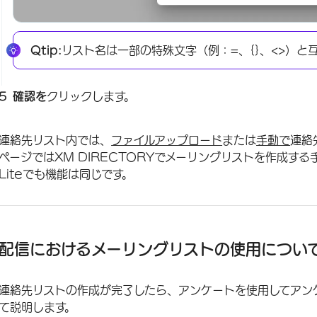
Qtip:
リスト名は一部の特殊文字（例：=、{}、<>）と
確認を
クリックします。
連絡先リスト内では、
ファイルアップロード
または
手動で
連絡
ページではXM DIRECTORYでメーリングリストを作成する手
Liteでも機能は同じです。
配信におけるメーリングリストの使用につい
連絡先リストの作成が完了したら、アンケートを使用してアン
て説明します。