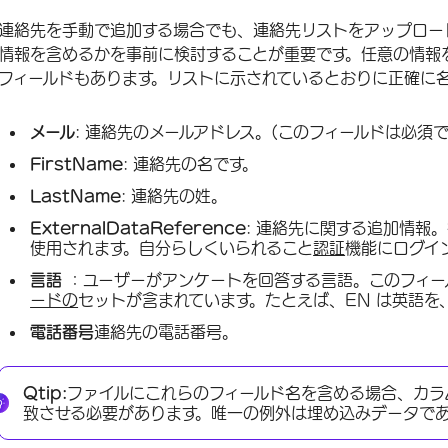
連絡先を手動で追加する場合でも、連絡先リストをアップロー
情報を含めるかを事前に検討することが重要です。任意の情報
フィールドもあります。リストに示されているとおりに正確に
メール
: 連絡先のメールアドレス。(このフィールドは必須で
FirstName
: 連絡先の名です。
LastName
: 連絡先の姓。
ExternalDataReference
: 連絡先に関する追加情報。
使用されます。自分らしくいられること
認証
機能にログイ
言語
：ユーザーがアンケートを回答する言語。このフィー
ードの
セットが含まれています。たとえば、EN は英語を
電話番号
連絡先の電話番号。
Qtip:
ファイルにこれらのフィールド名を含める場合、カラ
致させる必要があります。唯一の例外は埋め込みデータで