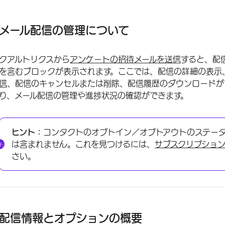
メール配信の管理について
配信情報とオプションの概要
メール配信の管理について
配信の表示と編集
クアルトリクスから
アンケートの招待メールを送信
すると、配
配信履歴をダウンロードする
を含むブロックが表示されます。ここでは、配信の詳細の表示
配信のキャンセルまたは削除
信
、配信のキャンセルまたは削除、配信履歴のダウンロードが
り、メール配信の管理や進捗状況の確認ができます。
配信健全性通知の有効化
頻繁にバウンスするメールアドレスの削除
ヒント：
コンタクトのオプトイン／オプトアウトのステー
その他のトラブルシューティングリソース
は含まれません。これを見つけるには、
サブスクリプショ
FAQs
さい。
配信情報とオプションの概要