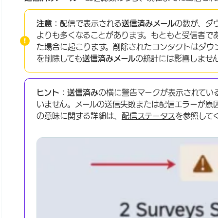
注意：
配信で表示される
送信済みメール
の数が、ダ
よりも多くなることがあります。もともと受信者で
た場合に起こります。削除されたコンタクトはダウ
を削除しても
送信済みメール
の統計には影響しませ
ヒント：送信済み
の横に警告マークが表示されてい
いません。メールの送信失敗または配信エラーが原
の意味に関する詳細は、
配信ステータス
を参照して