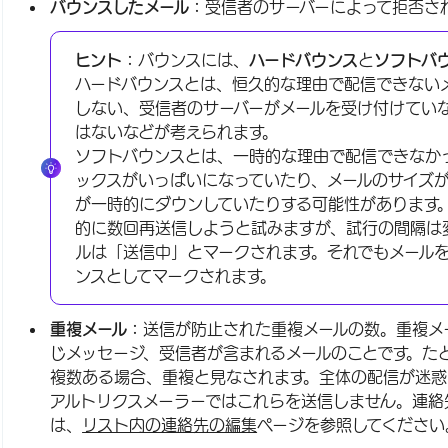
バウンスしたメール：
受信者のサーバーによって拒否さ
ヒント：
バウンスには、
ハードバウンス
と
ソフトバ
ハードバウンスとは、恒久的な理由で配信できない
しない、受信者のサーバーがメールを受け付けてい
はないなどが考えられます。
ソフトバウンスとは、一時的な理由で配信できなか
ックスがいっぱいになっていたり、メールのサイズ
が一時的にダウンしていたりする可能性があります
的に数回再送信しようと試みますが、試行の間隔は
ルは「送信中」とマークされます。それでもメール
ンスとしてマークされます。
重複メール：
送信が防止された重複メールの数。重複メ
じメッセージ、受信者が含まれるメールのことです。た
複数ある場合、重複と見なされます。全体の配信が迷惑
アルトリクスメーラーではこれらを送信しません。連絡
は、
リスト内の連絡先の編集
ページを参照してください