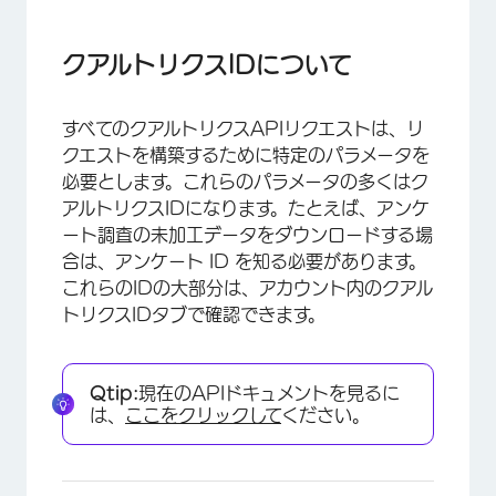
クアルトリクスIDについて
クアルトリクスIDの検索
クアルトリクスIDについて
要素の検査によるクアルトリクスIDの特定
すべてのクアルトリクスAPIリクエストは、リ
組織IDを探す
クエストを構築するために特定のパラメータを
アンケート調査のIDを探す
必要とします。これらのパラメータの多くはク
アルトリクスIDになります。たとえば、アンケ
データセンターIDの検索
ート調査の未加工データをダウンロードする場
PoolIDの検索
合は、アンケート ID を知る必要があります。
これらのIDの大部分は、アカウント内のクアル
ウェブサイトおよびアプリのインサイトプロジェ
トリクスIDタブで確認できます。
クトのプロジェクトIDのLOCATIONS
FAQs
Qtip:
現在のAPIドキュメントを見るに
は、
ここをクリックして
ください。