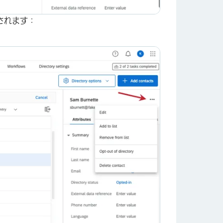
されます：
×