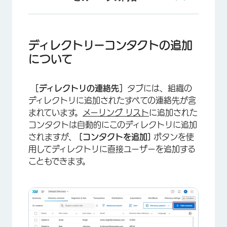
ディレクトリーコンタクトの追加について
XM Directoryの連絡先を使用できるプロジェ
ディレクトリーコンタクトの追加
クト
について
利用可能な連絡先フィールド
［ディレクトリの連絡先］
タブには、組織の
ディレクトリコンタクトのファイルをアップロー
ディレクトリに追加されたすべての連絡先が含
ド
まれています。
メーリング リスト
に追加された
コンタクトファイルのインポートに関するトラブ
コンタクトは自動的にこのディレクトリに追加
ルシューティング
されますが、
[コンタクトを追加]
ボタンを使
用してディレクトリに直接ユーザーを追加する
ディレクトリーの連絡先を手動で入力する
こともできます。
Digitalインターセプトからのコンタクトの追加
他のプラットフォームから連絡先を自動的に取得
する
FAQs