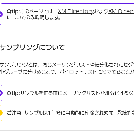
サンプリングについて
Qtip:
このページでは、
XM Directory
および
XM Direc
サンプリングの作成
についてのみ説明します。
サンプリング基準
サンプルを利用できるプロジェクト
サンプリングについて
FAQs
サンプリングとは、同じ
メーリングリストや
細分化されたセグ
小グループに分けることで、パイロットテストに役立てること
Qtip:
サンプルを作る前に
メーリングリストか
細分
化する必
ご注意:
サンプルは1年後に自動的に削除されます。永続的