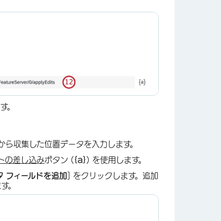
×
ます。
ion から収集した位置データを入力します。
トの差し込み
ボタン (
{a}
) を使用します。
タ フィールドを追加
] をクリックします。追加
ます。
×