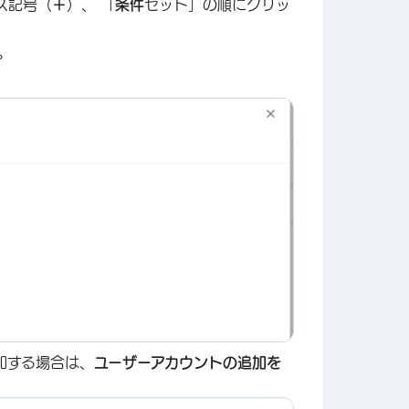
ス記号（
＋
）、 「
条件
セット」の順にクリッ
。
×
加する場合は、
ユーザーアカウントの追加を