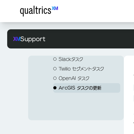
COVID-19 顧客信頼度パルス 2.0
Marketoタスク
タスクの変換
EmployeeXM用のウェブサイト
Salesforceタスクからデー
ザーをロード
デジタルオープンドア
Zendeskタスク
／アプリのインサイト
タを抽出
CXディレクトリタスクにユ
職場復帰に向けたパルス
ServiceNow タスク
セッション再生のカスタムイベント
Google ドライブタスクから
ーザーをロード
職場復帰に向けたパルス 2.0 (EX)
のトリガ
Jiraタスク
データを抽出
データプロジェクトタスクへ
Support
Freshdeskタスク
アンケートタスクから回答を
のロード
抽出
Salesforceタスク
データセットタスクへのロー
Extract Data from
ド
Slackタスク
Data Project Task
SFTPタスクへのデータ読み
Twilio セグメントタスク
ワークフロータスクからの実
込み
OpenAI タスク
行履歴レポートの抽出
Load Data to Amazon
ArcGIS タスクの更新
チケットからのデータ抽出
S3 Task
タスク
アンケートタスクに回答を読
HubSpotタスクから連絡先
み込み
リストを抽出する
SDS タスクへのロード
PGP 暗号化
LOCATIONSディレクトリ
へのデータロード タスク
SuccessFactors