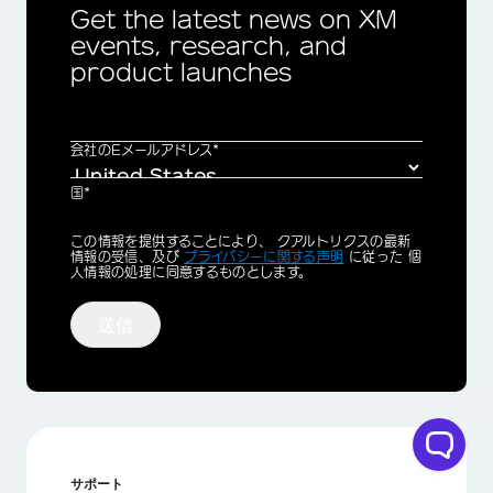
Get the latest news on XM
events, research, and
product launches
会社のEメールアドレス*
国*
Privacy
この情報を提供することにより、 クアルトリクスの最新
Optin
情報の受信、及び
プライバシーに関する声明
に従った 個
人情報の処理に同意するものとします。
送信
サポート