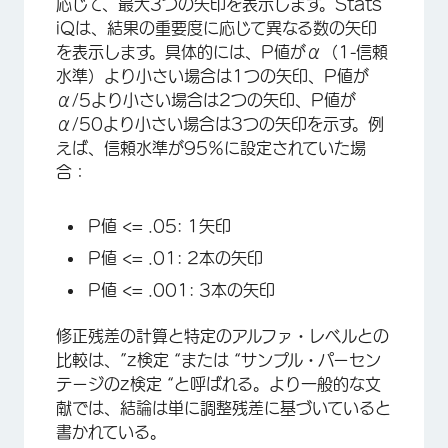
応じて、最大3つの矢印を表示します。Stats
iQは、結果の重要度に応じて異なる数の矢印
を表示します。具体的には、P値がα（1-信頼
水準）より小さい場合は1つの矢印、P値が
α/5より小さい場合は2つの矢印、P値が
α/50より小さい場合は3つの矢印を示す。例
えば、信頼水準が95％に設定されていた場
合：
P値 <= .05: 1矢印
P値 <= .01: 2本の矢印
P値 <= .001: 3本の矢印
修正残差の計算と特定のアルファ・レベルとの
比較は、”z検定 “または “サンプル・パーセン
テージのz検定 “と呼ばれる。より一般的な文
献では、結論は単に調整残差に基づいていると
書かれている。