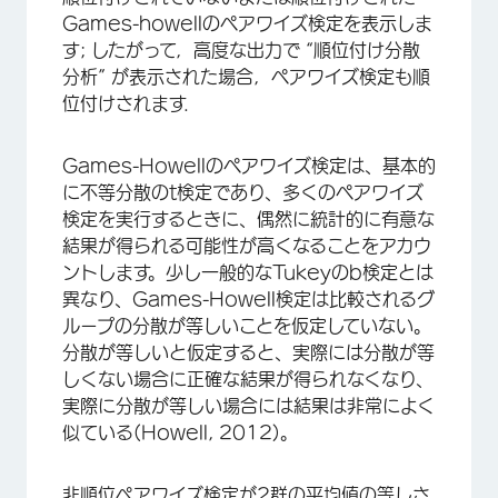
Games-howellのペアワイズ検定を表示しま
す; したがって，高度な出力で “順位付け分散
分析” が表示された場合，ペアワイズ検定も順
位付けされます．
Games-Howellのペアワイズ検定は、基本的
に不等分散のt検定であり、多くのペアワイズ
検定を実行するときに、偶然に統計的に有意な
結果が得られる可能性が高くなることをアカウ
ントします。少し一般的なTukeyのb検定とは
異なり、Games-Howell検定は比較されるグ
ループの分散が等しいことを仮定していない。
分散が等しいと仮定すると、実際には分散が等
しくない場合に正確な結果が得られなくなり、
実際に分散が等しい場合には結果は非常によく
似ている(Howell, 2012)。
非順位ペアワイズ検定が2群の平均値の等しさ