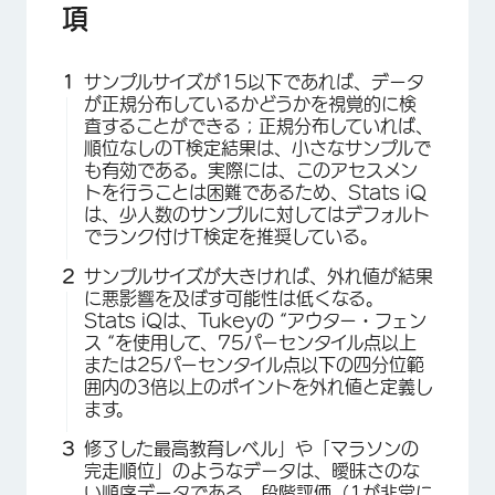
項
サンプルサイズが15以下であれば、データ
が正規分布しているかどうかを視覚的に検
査することができる；正規分布していれば、
順位なしのT検定結果は、小さなサンプルで
も有効である。実際には、このアセスメン
トを行うことは困難であるため、Stats iQ
は、少人数のサンプルに対してはデフォルト
でランク付けT検定を推奨している。
サンプルサイズが大きければ、外れ値が結果
に悪影響を及ぼす可能性は低くなる。
Stats iQは、Tukeyの “アウター・フェン
ス “を使用して、75パーセンタイル点以上
または25パーセンタイル点以下の四分位範
囲内の3倍以上のポイントを外れ値と定義し
ます。
修了した最高教育レベル」や「マラソンの
完走順位」のようなデータは、曖昧さのな
い順序データである。段階評価（1が非常に