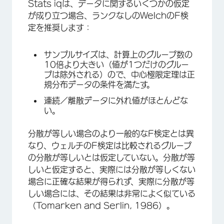
Stats iqは、データに関するいくつかの仮定
が成り立つ場合、ランクなしのWelchのF検
定を推奨します：
サンプルサイズは、計算上のグループ数の
10倍より大きい（値が1つだけのグルー
プは除外される）ので、中心極限定理は正
規分布データの条件を満たす。
連続／離散データに外れ値がほとんどな
い。
分散が等しい場合のより一般的なF検定とは異
なり、ウェルチのF検定は比較されるグループ
の分散が等しいとは仮定していない。分散が等
しいと仮定すると、実際には分散が等しくない
場合に正確な結果が得られず、実際に分散が等
しい場合には、その結果は非常によく似ている
（Tomarken and Serlin, 1986）。