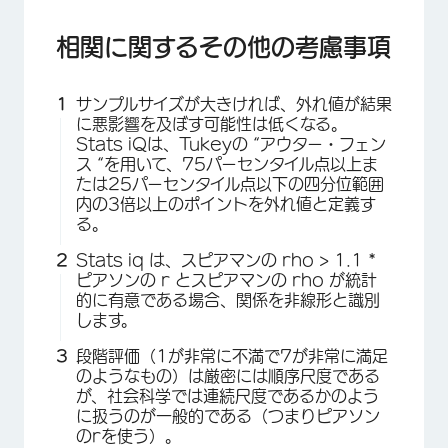
相関に関するその他の考慮事項
サンプルサイズが大きければ、外れ値が結果
に悪影響を及ぼす可能性は低くなる。
Stats iQは、Tukeyの “アウター・フェン
ス “を用いて、75パーセンタイル点以上ま
たは25パーセンタイル点以下の四分位範囲
内の3倍以上のポイントを外れ値と定義す
る。
Stats iq は、スピアマンの rho > 1.1 *
ピアソンの r とスピアマンの rho が統計
的に有意である場合、関係を非線形と識別
します。
段階評価（1が非常に不満で7が非常に満足
のようなもの）は厳密には順序尺度である
が、社会科学では連続尺度であるかのよう
に扱うのが一般的である（つまりピアソン
のrを使う）。