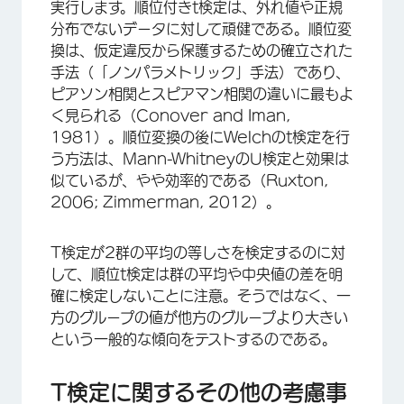
実行します。順位付きt検定は、外れ値や正規
分布でないデータに対して頑健である。順位変
換は、仮定違反から保護するための確立された
手法（「ノンパラメトリック」手法）であり、
ピアソン相関とスピアマン相関の違いに最もよ
く見られる（Conover and Iman,
1981）。順位変換の後にWelchのt検定を行
う方法は、Mann-WhitneyのU検定と効果は
似ているが、やや効率的である（Ruxton,
2006; Zimmerman, 2012）。
T検定が2群の平均の等しさを検定するのに対
して、順位t検定は群の平均や中央値の差を明
確に検定しないことに注意。そうではなく、一
方のグループの値が他方のグループより大きい
という一般的な傾向をテストするのである。
T検定に関するその他の考慮事