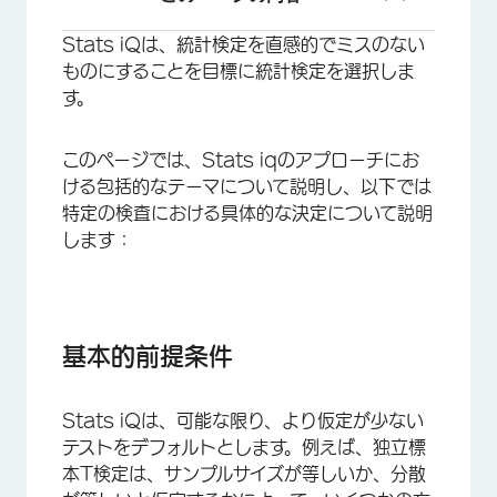
Stats iQは、統計検定を直感的でミスのない
基本的前提条件
ものにすることを目標に統計検定を選択しま
ランク変換
す。
ANOVA
このページでは、Stats iqのアプローチにお
Stats iQ コンティンジェンシー・テーブルズ
ける包括的なテーマについて説明し、以下では
特定の検査における具体的な決定について説明
Stats iQ相関図
します：
独立サンプルT検定
ウェルチのT検定
回帰分析
基本的前提条件
FAQs
Stats iQは、可能な限り、より仮定が少ない
テストをデフォルトとします。例えば、独立標
本T検定は、サンプルサイズが等しいか、分散