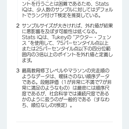
ントを行うことは困難であるため、Stats
iQは、少人数のサンプルに対してはデフォル
トでランク付けT検定を推奨している。
サンプルサイズが大きければ、外れ値が結果
に悪影響を及ぼす可能性は低くなる。
Stats iQは、Tukeyの “アウター・フェン
ス “を使用して、75パーセンタイル点以上
または25パーセンタイル点以下の四分位範
囲内の3倍以上のポイントを外れ値と定義し
ます。
最高教育修了レベルやマラソンの完走順の
ようなデータは、曖昧さのない順序データ
である。段階評価（1が非常に不満で7が非
常に満足のようなもの）は厳密には順序尺
度であるが、社会科学では連続尺度である
かのように扱うのが一般的である（すなわ
ち、順位なしのt検定）。