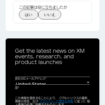
この記事は役に立ちましたか
はい
いいえ
Get the latest news on XM
events, research, and
product launches
会社のEメールアドレス*
国*
Privacy
この情報を提供することにより、 クアルトリクスの最新
Optin
情報の受信、及び
プライバシーに関する声明
に従った 個
人情報の処理に同意するものとします。