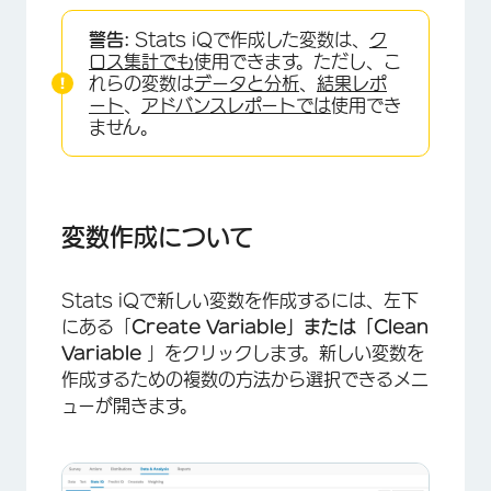
変数作成について
警告:
Stats iQで作成した変数は、
ク
ロジック
ロス集計でも
使用できます。ただし、こ
れらの変数は
データと分析
、
結果レポ
バケット
ート
、
アドバンスレポートでは
使用でき
ません。
式
Stats iQの数式の詳細
FAQs
変数作成について
Stats iQで新しい変数を作成するには、左下
にある「
Create Variable」または「Clean
Variable
」をクリックします。新しい変数を
作成するための複数の方法から選択できるメニ
ューが開きます。