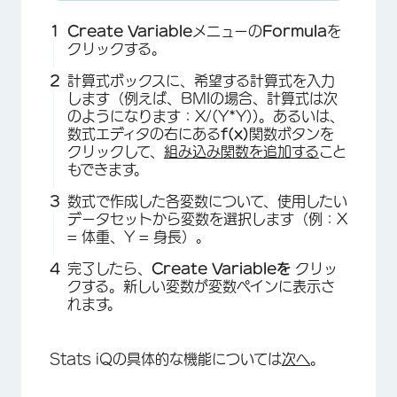
Create Variable
メニューの
Formula
を
クリックする。
計算式ボックスに、希望する計算式を入力
します（例えば、BMIの場合、計算式は次
のようになります：X/(Y*Y))。あるいは、
数式エディタの右にある
f(x)
関数ボタンを
クリックして、
組み込み関数を追加する
こと
もできます。
数式で作成した各変数について、使用したい
データセットから変数を選択します（例：X
= 体重、Y = 身長）。
完了したら、
Create Variableを
クリッ
クする。新しい変数が変数ペインに表示さ
れます。
Stats iQの具体的な機能については
次へ
。