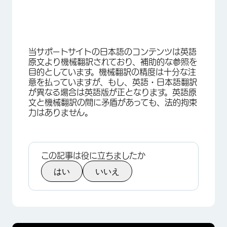
当サポートサイトの日本語のコンテンツは英語
原文より機械翻訳されており、補助的な参照を
目的としています。機械翻訳の精度は十分な注
意を払っていますが、もし、英語・日本語翻訳
が異なる場合は英語版が正となります。英語原
文と機械翻訳の間に矛盾があっても、法的拘束
力はありません。
この記事は役に立ちましたか
はい
いいえ