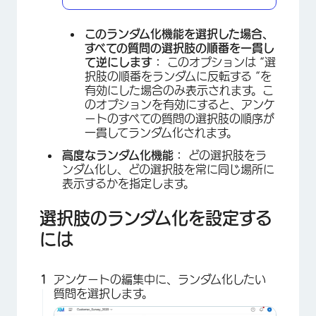
このランダム化機能を選択した場合、
すべての質問の選択肢の順番を一貫し
て逆にします：
このオプションは “選
択肢の順番をランダムに反転する “を
有効にした場合のみ表示されます。こ
のオプションを有効にすると、アンケ
ートのすべての質問の選択肢の順序が
一貫してランダム化されます。
高度なランダム化機能：
どの選択肢をラ
ンダム化し、どの選択肢を常に同じ場所に
表示するかを指定します。
選択肢のランダム化を設定する
には
アンケートの編集中に、ランダム化したい
質問を選択します。