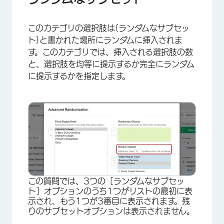
このカテゴリの選択肢は{ランダムなサブセッ
ト}と書かれた場所にランダムに挿入されま
す。このカテゴリでは、挿入される選択肢の数
と、選択肢を均等に提示するか完全にランダム
に提示するかを指定します。
×
この質問では、3つの［ランダムなサブセッ
ト］オプションのうち1つがリストの最初に表
示され、もう1つが3番目に表示されます。残
りのサブセットオプションは表示されません。