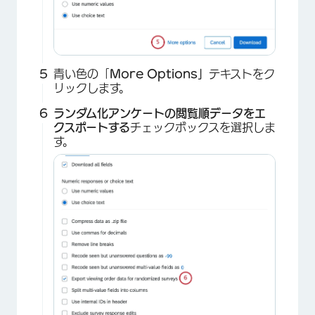
青い色の「
More Options」
テキストをク
リックします。
ランダム化アンケートの閲覧順データをエ
クスポートする
チェックボックスを選択しま
す。
×