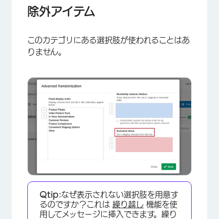
除外アイテム
このカテゴリにある選択肢が使われることはあ
りません。
×
Qtip:
なぜ表示されない選択肢を用意す
るのですか？これは
繰り越し
機能を使
用してメッセージに挿入できます。繰り