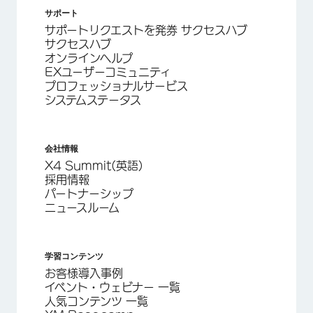
サポート
サポートリクエストを発券 サクセスハブ
サクセスハブ
オンラインヘルプ
EXユーザーコミュニティ
プロフェッショナルサービス
システムステータス
会社情報
X4 Summit(英語)
採用情報
パートナーシップ
ニュースルーム
学習コンテンツ
お客様導入事例
イベント・ウェビナー 一覧
人気コンテンツ 一覧