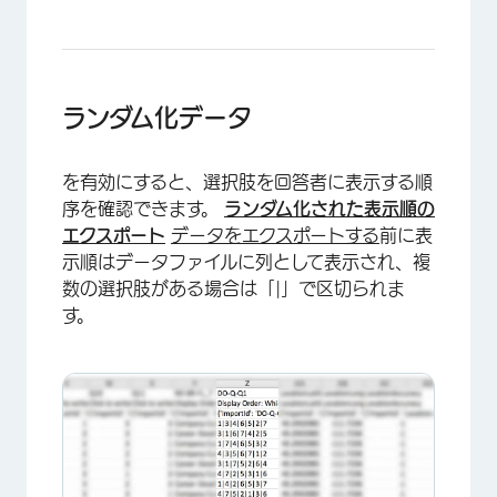
×
ランダム化データ
を有効にすると、選択肢を回答者に表示する順
序を確認できます。
ランダム化された表示順の
エクスポート
データをエクスポートする
前に表
示順はデータファイルに列として表示され、複
数の選択肢がある場合は「|」で区切られま
す。
×