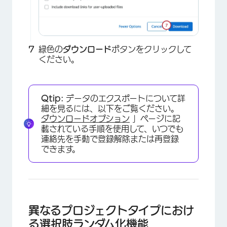
緑色の
ダウンロード
ボタンをクリックして
ください。
Qtip:
データのエクスポートについて詳
細を見るには、以下をご覧ください。
ダウンロードオプション
」ページに記
載されている手順を使用して、いつでも
連絡先を手動で登録解除または再登録
×
できます。
異なるプロジェクトタイプにおけ
る選択肢ランダム化機能