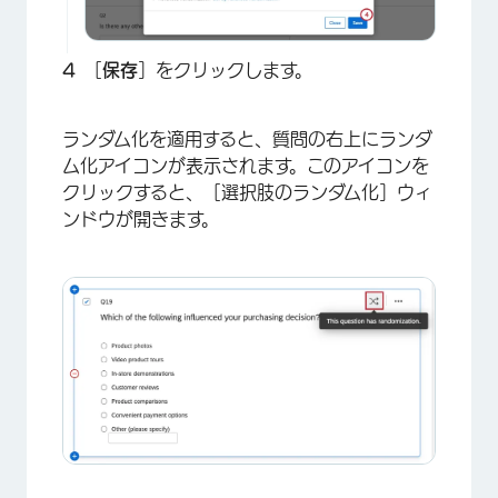
［
保存
］をクリックします。
ランダム化を適用すると、質問の右上にランダ
ム化アイコンが表示されます。このアイコンを
クリックすると、［選択肢のランダム化］ウィ
ンドウが開きます。
×