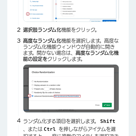
選択肢ランダム化
機能をクリック。
×
高度なランダム化
機能を選択します。高度な
ランダム化機能ウィンドウが自動的に開き
ます。開かない場合は、
高度なランダム化機
能の設定を
クリックします。
Shift
ランダム化する項目を選択します。
Ctrl
、または
を押しながらアイテムを選