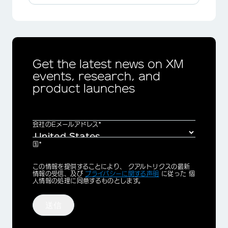
Get the latest news on XM
events, research, and
product launches
会社のEメールアドレス*
国*
Privacy
この情報を提供することにより、 クアルトリクスの最新
Optin
情報の受信、及び
プライバシーに関する声明
に従った 個
人情報の処理に同意するものとします。
送信