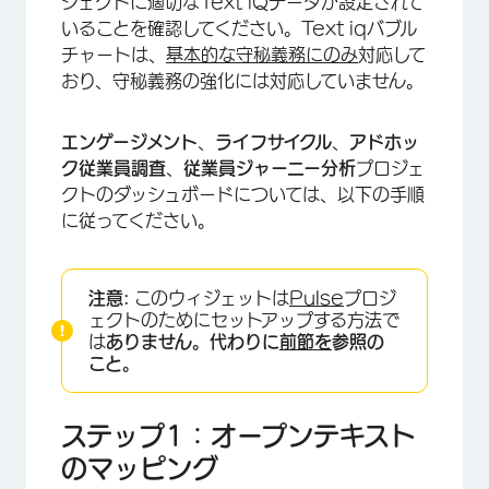
ジェクトに適切なText iQデータが設定されて
いることを確認してください。Text iqバブル
チャートは、
基本的な守秘義務にのみ
対応して
おり、守秘義務の強化には対応していません。
エンゲージメント
、
ライフサイクル
、
アドホッ
ク従業員調査
、
従業員ジャーニー分析
プロジェ
クトのダッシュボードについては、以下の手順
に従ってください。
注意:
このウィジェットは
Pulse
プロジ
ェクトのためにセットアップする方法で
は
ありません。代わりに
前節を
参照の
こと。
ステップ1：オープンテキスト
のマッピング