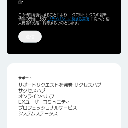
国*
Privacy
この情報を提供することにより、 クアルトリクスの最新
Optin
情報の受信、及び
プライバシーに関する声明
に従った 個
人情報の処理に同意するものとします。
送信
サポート
サポートリクエストを発券 サクセスハブ
サクセスハブ
オンラインヘルプ
EXユーザーコミュニティ
プロフェッショナルサービス
システムステータス