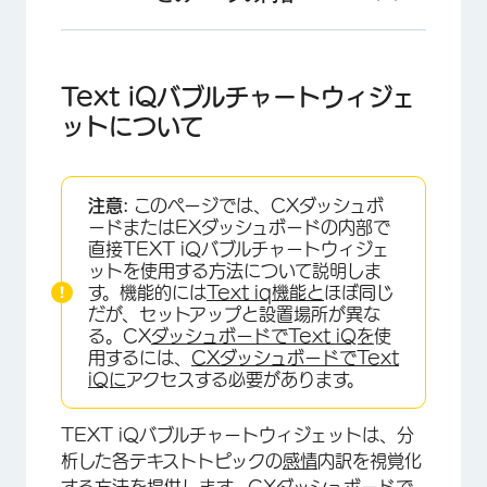
Text iQバブルチャートウィジェットについて
インダッシュボードTEXT iQセットアップ
Text iQバブルチャートウィジェ
ットについて
EXダッシュボードテキスト iQセットアップ
ウィジェットのカスタマイズ
注意:
このページでは、CXダッシュボ
トピック別フィルター
ードまたはEXダッシュボードの内部で
FAQs
直接TEXT iQバブルチャートウィジェ
ットを使用する方法について説明しま
す。機能的には
Text iq機能と
ほぼ同じ
だが、セットアップと設置場所が異な
る。CX
ダッシュボードでText iQを
使
用するには、
CXダッシュボードでText
iQに
アクセスする必要があります。
TEXT iQバブルチャートウィジェットは、分
析した各テキストトピックの
感情
内訳を視覚化