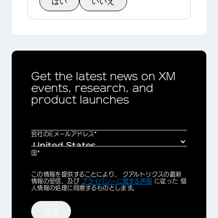
はい
いいえ
×
Get the latest news on XM
events, research, and
product launches
会社のEメールアドレス*
国*
Privacy
この情報を提供することにより、 クアルトリクスの最新
Optin
情報の受信、及び
プライバシーに関する声明
に従った 個
人情報の処理に同意するものとします。
送信