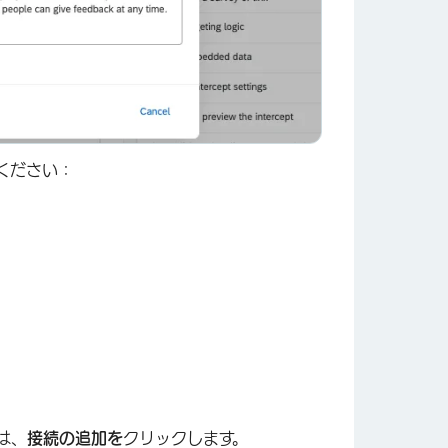
ください：
×
は、
接続の追加を
クリックします。