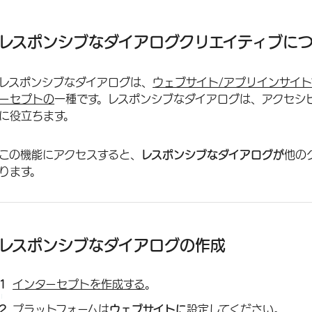
レスポンシブなダイアログクリエイティブについて
レスポンシブなダイアログの作成
レスポンシブなダイアログクリエイティブに
サイズ＆スタイル
レスポンシブなダイアログは、
ウェブサイト/アプリインサイ
メッセージ
ーセプトの
一種です。レスポンシブなダイアログは、アクセシ
ボタン
に役立ちます。
ロゴ＆画像
この機能にアクセスすると、
レスポンシブなダイアログが
他の
アニメーション
ります。
FAQs
レスポンシブなダイアログの作成
インターセプトを作成する
。
プラットフォームは
ウェブサイトに
設定してください。