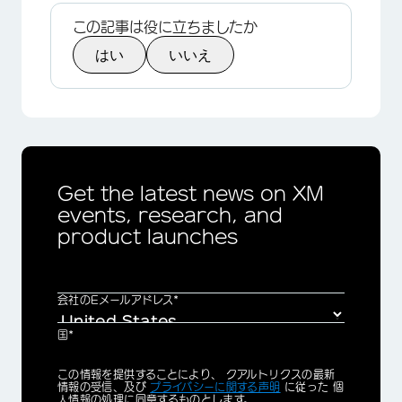
この記事は役に立ちましたか
はい
いいえ
Get the latest news on XM
events, research, and
product launches
会社のEメールアドレス*
国*
Privacy
この情報を提供することにより、 クアルトリクスの最新
Optin
情報の受信、及び
プライバシーに関する声明
に従った 個
人情報の処理に同意するものとします。