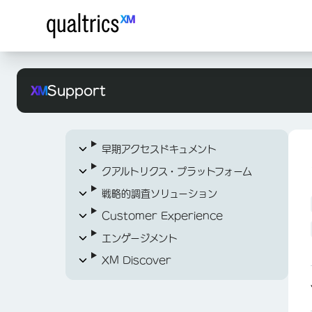
Support
早期アクセスドキュメント
クアルトリクス・プラットフォーム
早期アクセスドキュメントの概要
戦略的調査ソリューション
現場の従業員の声
XM プラットフォームの詳細
Customer Experience
Xのソーシャルリスニング
クアルトリクスに関するトピック（A～
アンケートの開始
Z）
エンゲージメント
Threads for Social Listening
オーディエンス管理
CXダッシュボード入門
ログイン＆アカウント
XM Discover
コンセプトテストプログラム
XM Directoryの開始
プロジェクト
オーディエンス管理プログラム
CXダッシュボード入門
サポート＆サービス
アカウントの作成とログイン
Idea Screening XM ソリューショ
アンケートの開始
従業員エンゲージメント、ライフサイ
XM Discoverの開始
ステップ 1：プロジェクトの作成と
XM Directoryの開始
プロジェクトの作成(EX)
ホームページの概要
ン
クル、従業員調査
組織IDでログイン
DIGITAL成功リソースガイド
ダッシュボードの追加（CX）
Stats iQの概要
Studio
プロジェクトの管理 (EX)
XM Discoverの概要
XM Directoryの実装