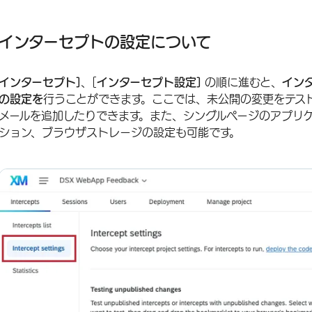
インターセプトの設定について
インターセプトの未発表変更のテスト
インターセプトの設定について
インターセプトとクリエイティブの承認プロセスの構築
インターセプト]
、[
インターセプト設定]
の順に進むと、
イン
通知メール
の設定を
行うことができます。ここでは、未公開の変更をテス
シングル・ページ・アプリケーション・サポート
メールを追加したりできます。また、シングルページのアプリ
ション、ブラウザストレージの設定も可能です。
インターセプトローディングオプション
ブラウザーのストレージ