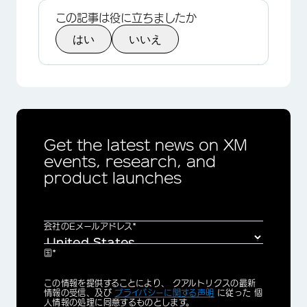
この記事は役に立ちましたか
はい
いいえ
Get the latest news on XM
events, research, and
×
product launches
会社のEメールアドレス*
国*
Privacy
この情報を提供することにより、 クアルトリクスの最新
Optin
情報の受信、及び
プライバシーに関する声明
に従った 個
人情報の処理に同意するものとします。