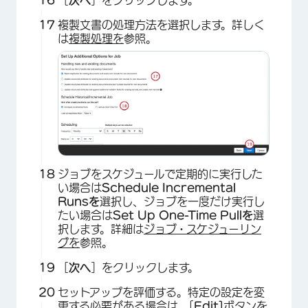
［
次へ
］をクリックします。
複製文書の処理方法を選択します。詳しく
は
複製処理を
参照。
×
ジョブをスケジュールで定期的に実行した
い場合は
Schedule Incremental
Runsを
選択し、ジョブを一度だけ実行し
たい場合は
Set Up One-Time Pullを
選
択します。詳細は
ジョブ・スケジューリン
グを
参照。
［
次へ
］をクリックします。
セットアップを評価する。特定の設定を変
更する必要がある場合は、[
Edit]
ボタンを