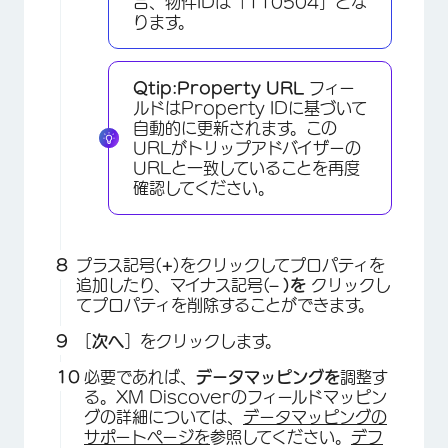
合、物件IDは「110504」とな
ります。
Qtip:
Property URL
フィー
ルドはProperty IDに基づいて
自動的に更新されます。この
URLがトリップアドバイザーの
URLと一致していることを再度
確認してください。
プラス記号(
+
)をクリックしてプロパティを
追加したり、マイナス記号(
– )を
クリックし
てプロパティを削除することができます。
［
次へ
］をクリックします。
必要であれば、
データマッピングを
調整す
る。XM Discoverのフィールドマッピン
グの詳細については、
データマッピングの
サポートページを
参照してください。
デフ