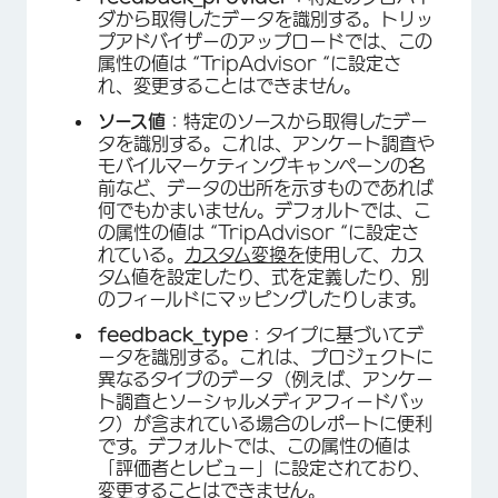
ダから取得したデータを識別する。トリッ
プアドバイザーのアップロードでは、この
属性の値は “TripAdvisor “に設定さ
れ、変更することはできません。
ソース値
：特定のソースから取得したデー
タを識別する。これは、アンケート調査や
モバイルマーケティングキャンペーンの名
前など、データの出所を示すものであれば
何でもかまいません。デフォルトでは、こ
の属性の値は “TripAdvisor “に設定さ
れている。
カスタム変換を
使用して、カス
タム値を設定したり、式を定義したり、別
のフィールドにマッピングしたりします。
feedback_type
：タイプに基づいてデ
ータを識別する。これは、プロジェクトに
異なるタイプのデータ（例えば、アンケー
ト調査とソーシャルメディアフィードバッ
ク）が含まれている場合のレポートに便利
です。デフォルトでは、この属性の値は
「評価者とレビュー」に設定されており、
変更することはできません。