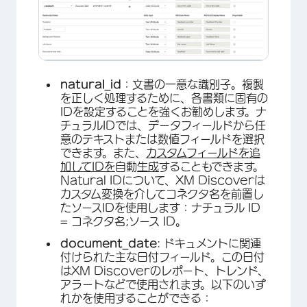
natural_id
：文書の一意な識別子。複製
を正しく処理するために、各書類に固有の
IDを設定することを強くお勧めします。ナ
チュラルIDでは、データフィールドから任
意のテキストまたは数値フィールドを選択
×
できます。また、
カスタムフィールドを追
加してIDを
自動
生成
することもできます。
Natural IDについて、XM Discoverは
カスタム変換を介してコネクタ名を前置し
たソースIDを使用します：ナチュラル ID
= コネクタ名;ソース ID。
document_date
: ドキュメントに関連
付けられた主な日付フィールド。この日付
はXM Discoverのレポート、トレンド、
アラートなどで使用されます。以下のいず
れかを使用することができる：