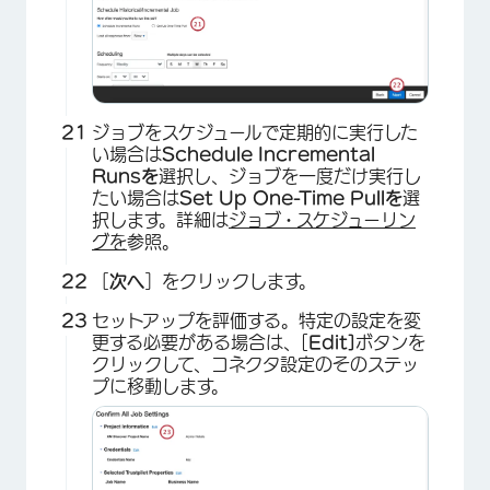
×
ジョブをスケジュールで定期的に実行した
い場合は
Schedule Incremental
Runsを
選択し、ジョブを一度だけ実行し
たい場合は
Set Up One-Time Pullを
選
択します。詳細は
ジョブ・スケジューリン
グを
参照。
［
次へ
］をクリックします。
セットアップを評価する。特定の設定を変
更する必要がある場合は、[
Edit]
ボタンを
クリックして、コネクタ設定のそのステッ
プに移動します。
×