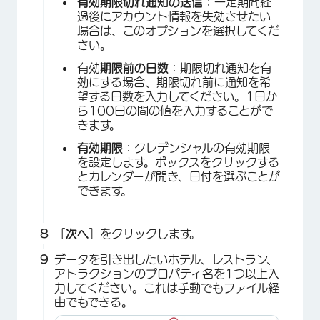
有効期限切れ通知の送信
：一定期間経
過後にアカウント情報を失効させたい
場合は、このオプションを選択してくだ
×
さい。
有効
期限前の日数
：期限切れ通知を有
効にする場合、期限切れ前に通知を希
望する日数を入力してください。1日か
ら100日の間の値を入力することがで
きます。
有効期限
：クレデンシャルの有効期限
を設定します。ボックスをクリックする
とカレンダーが開き、日付を選ぶことが
できます。
［
次へ
］をクリックします。
データを引き出したいホテル、レストラン、
アトラクションのプロパティ名を1つ以上入
×
力してください。これは手動でもファイル経
由でもできる。