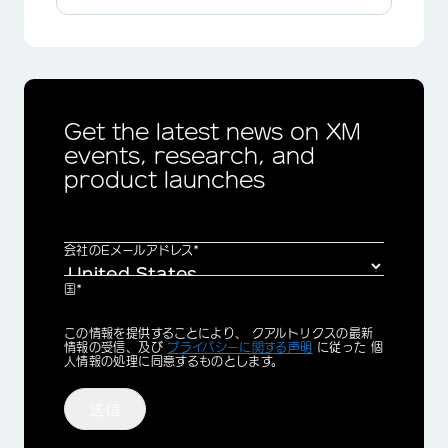
Get the latest news on XM
events, research, and
product launches
×
会社のEメールアドレス*
国*
Privacy
この情報を提供することにより、 クアルトリクスの最新
Optin
情報の受信、及び
プライバシーに関する声明
に従った 個
人情報の処理に同意するものとします。
送信