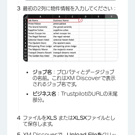
最初の2列に物件情報を入力してください：
ジョブ名
：プロパティとデータジョブ
の名前。これはXM Discoverで表示
されるジョブ名です。
×
ビジネス名
：TrustpilotのURLの末尾
部分。
ファイルを
XLS
または
XLSX
ファイルとし
て保存します。
XM Discoverで、
Upload Fileを
クリッ