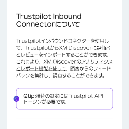
Trustpilot Inbound Connectorについて
Trustpilotのインバウンドジョブを設定する
Trustpilot Inbound
Connectorについて
デフォルトのデータマッピング
ファイルによるプロパティのアップロード
Trustpilotインバウンドコネクターを使用し
て、TrustpilotからXM Discoverに評価者
とレビューをインポートすることができます。
これにより、
XM Discoverのアナリティクス
とレポート機能を使って
、顧客からのフィード
バックを集計し、調査することができます。
Qtip:
接続の設定には
Trustpilot API
トークンが
必要です。