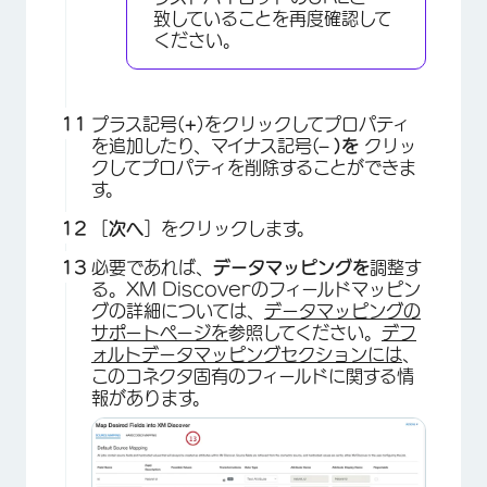
致していることを再度確認して
ください。
プラス記号(
+
)をクリックしてプロパティ
を追加したり、マイナス記号(
– )を
クリッ
クしてプロパティを削除することができま
す。
［
次へ
］をクリックします。
必要であれば、
データマッピングを
調整す
る。XM Discoverのフィールドマッピン
グの詳細については、
データマッピングの
サポートページを
参照してください。
デフ
ォルトデータマッピングセクションには
、
このコネクタ固有のフィールドに関する情
報があります。