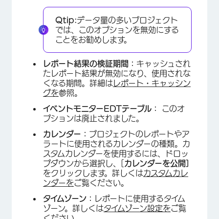
Qtip:
データ量の多いプロジェクト
では、このオプションを無効にする
ことをお勧めします。
レポート結果の検証期間：
キャッシュされ
たレポート結果が無効になり、使用されな
くなる期間。詳細は
レポート・キャッシン
グを
参照。
イベントモニターEDTテーブル：
このオ
プションは廃止されました。
カレンダー：
プロジェクトのレポートやア
ラートに使用されるカレンダーの種類。カ
スタムカレンダーを使用するには、ドロッ
プダウンから選択し、[
カレンダーを公開]
をクリックします。詳しくは
カスタムカレ
ンダーを
ご覧ください。
タイムゾーン：
レポートに使用するタイム
×
ゾーン。詳しくは
タイムゾーン設定を
ご覧
ください。