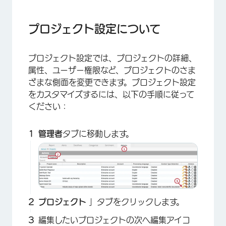
プロジェクト設定について
詳細
プロジェクト設定について
レポート
プロジェクト設定では、プロジェクトの詳細、
分類
属性、ユーザー権限など、プロジェクトのさま
満足度
ざまな側面を変更できます。プロジェクト設定
をカスタマイズするには、以下の手順に従って
属性
ください：
属性セット
管理者
タブに移動します。
ユーザー権限
モデル
データローダー
輸出 API
プロジェクト
」タブをクリックします。
インデックス設定
編集したいプロジェクトの次へ編集アイコ