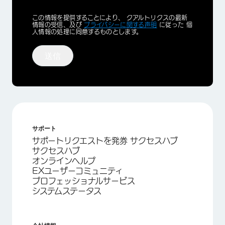
Privacy
この情報を提供することにより、 クアルトリクスの最新
Optin
情報の受信、及び
プライバシーに関する声明
に従った 個
人情報の処理に同意するものとします。
送信
サポート
サポートリクエストを発券 サクセスハブ
サクセスハブ
オンラインヘルプ
EXユーザーコミュニティ
プロフェッショナルサービス
システムステータス