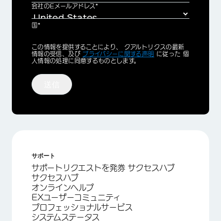
会社のEメールアドレス*
国*
Privacy
この情報を提供することにより、 クアルトリクスの最新
Optin
情報の受信、及び
プライバシーに関する声明
に従った 個
人情報の処理に同意するものとします。
送信
サポート
サポートリクエストを発券 サクセスハブ
サクセスハブ
オンラインヘルプ
EXユーザーコミュニティ
プロフェッショナルサービス
システムステータス