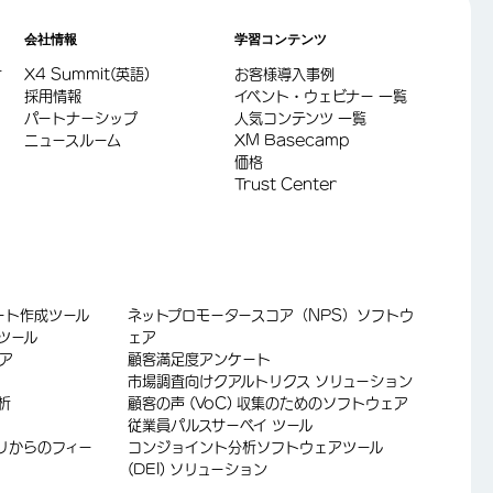
会社情報
学習コンテンツ
サ
X4 Summit(英語)
お客様導入事例
採用情報
イベント・ウェビナー 一覧
パートナーシップ
人気コンテンツ 一覧
ニュースルーム
XM Basecamp
価格
Trust Center
ケート作成ツール
ネットプロモータースコア（NPS）ソフトウ
ツール
ェア
ア
顧客満足度アンケート
市場調査向けクアルトリクス ソリューション
分析
顧客の声 (VoC) 収集のためのソフトウェア
従業員パルスサーベイ ツール
リからのフィー
コンジョイント分析ソフトウェアツール
(DEI) ソリューション