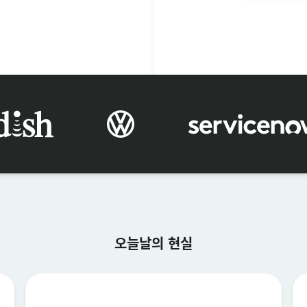
×
데모 요청
성 (Last name)*
이름 (First name)*
오늘날의 현실
회사*
직함*
직장 이메일*