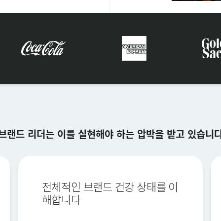
×
데모 요청
성 (Last name)*
브랜드 리더는 이를 실현해야 하는 압박을 받고 있습니
이름 (First name)*
회사*
직함*
직장 이메일*
전체적인 브랜드 건강 상태를 이
해합니다
전화번호*
국가*