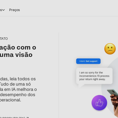
os
Preços
TATO
ração com o
 uma visão
as, leia todos os
 Tudo de uma só
da em IA melhora o
 o desempenho dos
peracional.