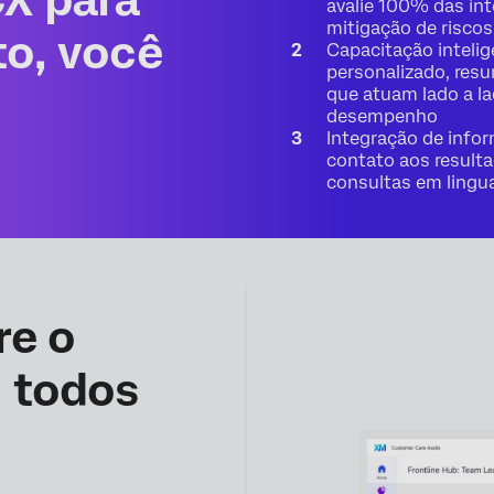
CX para
avalie 100% das in
mitigação de riscos
to, você
Capacitação inteli
personalizado, res
que atuam lado a l
desempenho
Integração de info
contato aos result
consultas em lingu
re o
 todos