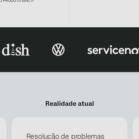
AO PRODUTO (EN)
×
Solicitar uma demonstração
Realidade atual
Nome*
Sobrenome*
Empresa*
Cargo*
Resolução de problemas