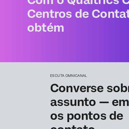
Com o Qualtrics 
Centros de Conta
obtém
ESCUTA OMNICANAL
Converse sob
assunto — em
os pontos de