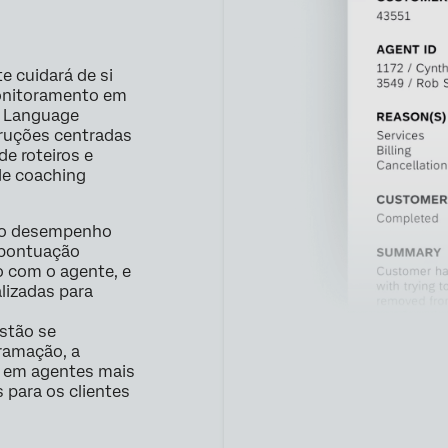
e cuidará de si
onitoramento em
l Language
truções centradas
de roteiros e
de coaching
do desempenho
 pontuação
o com o agente, e
lizadas para
stão se
ramação, a
m em agentes mais
 para os clientes