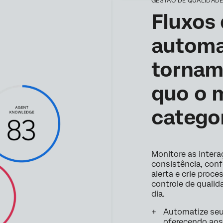
GESTÃO DE QUALIDAD
Fluxos 
automa
tornam
quo o 
catego
Monitore as intera
consistência, conf
alerta e crie proc
controle de qualid
dia.
Automatize seu
oferecendo ao