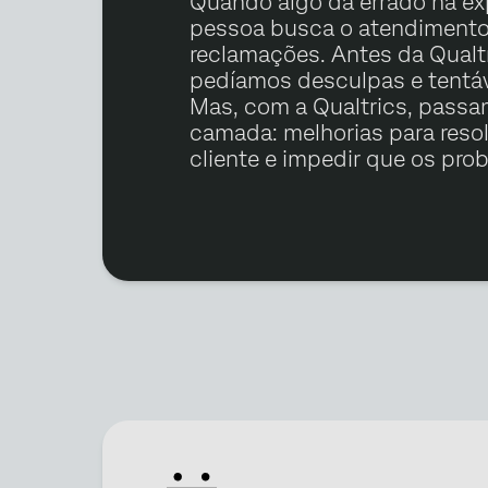
Quando algo dá errado na exp
pessoa busca o atendimento 
reclamações. Antes da Qualt
pedíamos desculpas e tentáv
Mas, com a Qualtrics, passa
camada: melhorias para resol
cliente e impedir que os pro