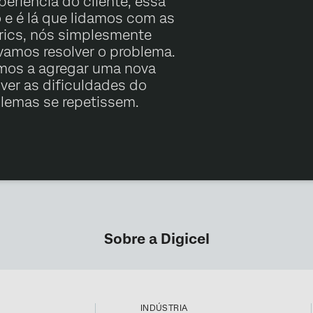
eriência do cliente, essa
e é lá que lidamos com as
rics, nós simplesmente
amos resolver o problema.
mos a agregar uma nova
ver as dificuldades do
blemas se repetissem.
Sobre a Digicel
INDÚSTRIA