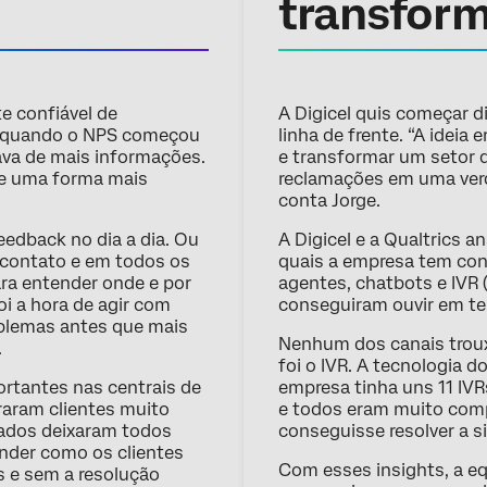
transfor
te confiável de
A Digicel quis começar di
só quando o NPS começou
linha de frente. “A ideia
ava de mais informações.
e transformar um setor 
 e uma forma mais
reclamações em uma verda
conta Jorge.
eedback no dia a dia. Ou
A Digicel e a Qualtrics 
e contato e em todos os
quais a empresa tem con
ra entender onde e por
agentes, chatbots e IVR (
oi a hora de agir com
conseguiram ouvir em te
roblemas antes que mais
Nenhum dos canais troux
.
foi o IVR. A tecnologia do
rtantes nas centrais de
empresa tinha uns 11 IV
raram clientes muito
e todos eram muito comp
ltados deixaram todos
conseguisse resolver a s
nder como os clientes
Com esses insights, a equ
s e sem a resolução