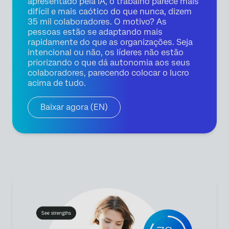
apresentado pela IA, o trabalho parece mais
difícil e mais caótico do que nunca, dizem
35 mil colaboradores. O motivo? As
pessoas estão se adaptando mais
rapidamente do que as organizações. Seja
intencional ou não, os líderes não estão
priorizando o que dá autonomia aos seus
colaboradores, parecendo colocar o lucro
acima de tudo.
Baixar agora (EN)