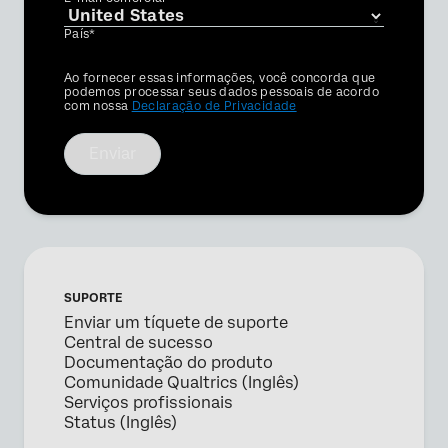
País*
Privacy
Ao fornecer essas informações, você concorda que
Optin
podemos processar seus dados pessoais de acordo
com nossa
Declaração de Privacidade
Enviar
SUPORTE
Enviar um tíquete de suporte
Central de sucesso
Documentação do produto
Comunidade Qualtrics (Inglês)
Serviços profissionais
Status (Inglês)