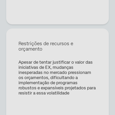
Sobrenome*
Empresa*
Cargo*
E-mail comercial*
Telefone*
Restrições de recursos e
País*
orçamento
Privacy
Ao fornecer essas informações, você concorda que
Optin
podemos processar seus dados pessoais de acordo com
nossa
Declaração de Privacidade
Apesar de tentar justificar o valor das
iniciativas de EX, mudanças
inesperadas no mercado pressionam
Enviar
os orçamentos, dificultando a
implementação de programas
robustos e expansíveis projetados para
resistir a essa volatilidade