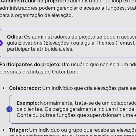
:Administrador do projeto:
O administrador do loop exte
administradores podem gerenciar o acesso a funções, stat
para a organização de elevação.
Qdica:
Os administradores do projeto só podem acessa
guia Elevations (Elevações
) ou a
guia Themes (Temas
)
participante atribuída a eles.
Participantes do projeto:
Um usuário que não seja um adm
personas distintas do Outer Loop:
Colaborador:
Um indivíduo que cria elevações para se
Exemplo:
Normalmente, trata-se de um colaborador
os clientes. Os cargos geralmente incluem líder de 
Conta ou outras funções que supervisionam uma eq
Triager:
Um indivíduo ou grupo que recebe as elevaçõe