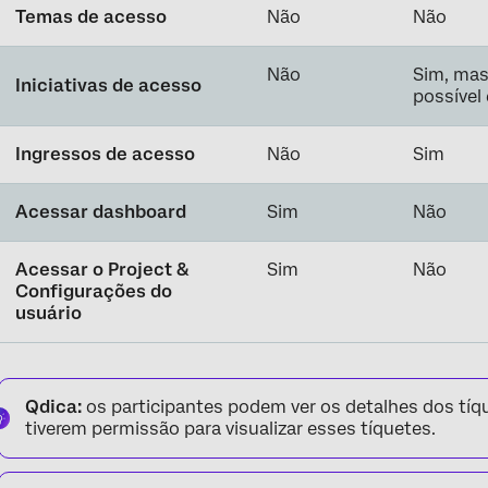
Temas de acesso
Não
Não
Não
Sim, mas
Iniciativas de acesso
possível 
Ingressos de acesso
Não
Sim
Acessar dashboard
Sim
Não
Acessar o Project &
Sim
Não
Configurações do
usuário
Qdica:
os participantes podem ver os detalhes dos tíq
tiverem permissão para visualizar esses tíquetes.