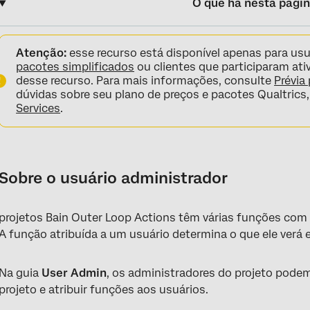
O que há nesta pági
Sobre o usuário administrador
Atenção:
esse recurso está disponível apenas para us
Funções de usuário e personas
pacotes simplificados
ou clientes que participaram at
desse recurso. Para mais informações, consulte
Prévia
Criando e registrando funções
dúvidas sobre seu plano de preços e pacotes Qualtric
Services
.
Atribuição de usuários a funções
Gerenciando a configuração de funções
Sobre o usuário administrador
projetos Bain Outer Loop Actions têm várias funções com 
A função atribuída a um usuário determina o que ele verá e
Na guia
User Admin
, os administradores do projeto podem
projeto e atribuir funções aos usuários.