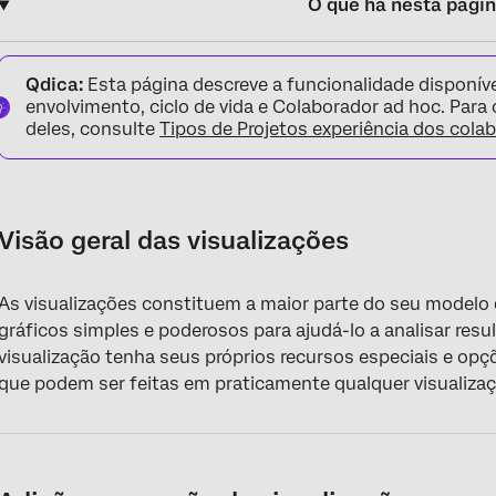
O que há nesta pági
Visão geral das visualizações
Qdica:
Esta página descreve a funcionalidade disponíve
Adição e remoção de visualizações
envolvimento, ciclo de vida e Colaborador ad hoc. Para
deles, consulte
Tipos de Projetos experiência dos cola
Redimensionamento e rearranjo de visualizações
Configurações gerais Visualização
Métrica
Visão geral das visualizações
Filtros em nível de visualização
As visualizações constituem a maior parte do seu modelo 
Lógica de exibição Visualização
gráficos simples e poderosos para ajudá-lo a analisar re
Várias fontes de dados
visualização tenha seus próprios recursos especiais e opç
que podem ser feitas em praticamente qualquer visualizaç