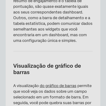
resumo de engajamento e o tabela de
pontuação, são quase exatamente iguais
Visualização Tabela de pontuação
aos seus correspondentes dashboard.
Visualização nuvem de palavras
Outros, como a barra de detalhamento e a
tabela estatística, podem comunicar dados
Visualização de mapas de calor
semelhantes aos widgets que você
encontraria em um dashboard, mas com
uma configuração única e simples.
Visualização de gráfico de
barras
A visualização
do gráfico de barras
permite
que você veja os dados sobre um campo
selecionado em um formato de barra. Em
seguida, você pode quebra suas barras por