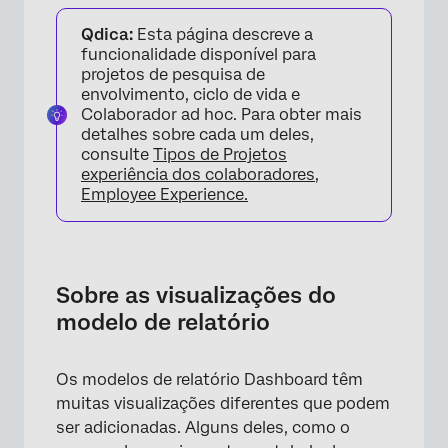
Sobre as visualizações do modelo de
Qdica:
Esta página descreve a
relatório
funcionalidade disponível para
Visualização de gráfico de barras
projetos de pesquisa de
envolvimento, ciclo de vida e
Visualização de gráfico de linhas
Colaborador ad hoc. Para obter mais
detalhes sobre cada um deles,
Visualização de gráfico de pizza
consulte
Tipos de Projetos
experiência dos colaboradores,
Visualização da barra de decomposição
Employee Experience.
Visualização de gráficos de medidores
Visualização do resumo do engajamento
Sobre as visualizações do
Visualização do resumo da participação
modelo de relatório
Visualização tabelas de dados
Visualização da tabela de estatísticas
Os modelos de relatório Dashboard têm
muitas visualizações diferentes que podem
Visualização da tabela de Resultados
ser adicionadas. Alguns deles, como o
Visualização Lista perguntas