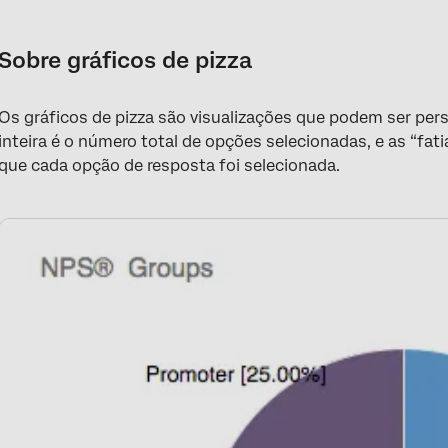
Sobre gráficos de pizza
Personalização
Sobre gráficos de pizza
Campos incompatíveis
Os gráficos de pizza são visualizações que podem ser pers
Tipos de Relatórios
inteira é o número total de opções selecionadas, e as “fat
que cada opção de resposta foi selecionada.