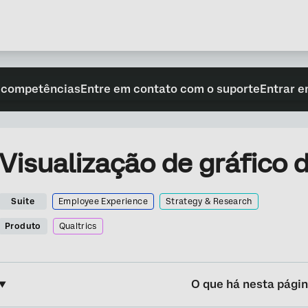
 competências
Entre em contato com o suporte
Entrar e
Visualização de gráfico d
Suite
Employee Experience
Strategy & Research
Produto
Qualtrics
O que há nesta pági