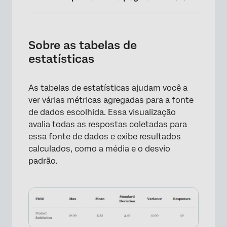
Sobre as tabelas de estatísticas
Opções de personalização
Sobre as tabelas de
estatísticas
Compatibilidade
Tipos de Relatórios
As tabelas de estatísticas ajudam você a
ver várias métricas agregadas para a fonte
de dados escolhida. Essa visualização
avalia todas as respostas coletadas para
essa fonte de dados e exibe resultados
calculados, como a média e o desvio
padrão.