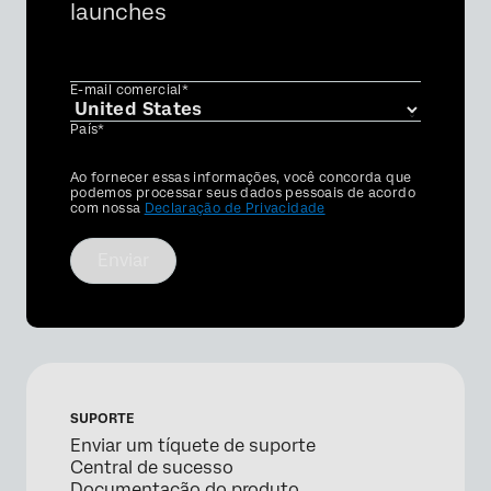
launches
E-mail comercial*
País*
Privacy
Ao fornecer essas informações, você concorda que
Optin
podemos processar seus dados pessoais de acordo
com nossa
Declaração de Privacidade
Enviar
SUPORTE
Enviar um tíquete de suporte
Central de sucesso
Documentação do produto