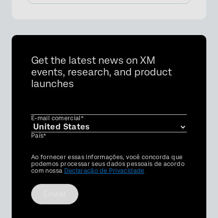
Get the latest news on XM
events, research, and product
launches
E-mail comercial*
País*
Privacy
Ao fornecer essas informações, você concorda que
Optin
podemos processar seus dados pessoais de acordo
com nossa
Declaração de Privacidade
Enviar