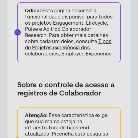
Sobre o controle de acesso a registros de
Qdica:
Esta página descreve a
Colaborador
funcionalidade disponível para todos
Criação de funções de controle de acesso a
os projetos Engagement, Lifecycle,
Pulse e Ad Hoc Colaborador
registros de Colaborador
Research. Para obter mais detalhes
Limitação de dados
sobre cada um deles, consulte
Tipos
de Projetos experiência dos
Ativação do controle de acesso a registros
colaboradores, Employee Experience.
de Colaborador
Impacto na experiência do administrador do
projeto
Sobre o controle de acesso a
registros de Colaborador
Atenção:
Esse característica exige
que sua marca esteja na
infraestrutura de back-end
atualizada. Preencha
esta pesquisa