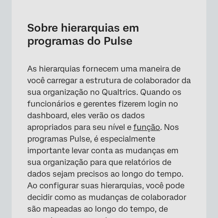
Sobre hierarquias em programas do Pulse
Antes de criar qualquer hierarquia
Sobre hierarquias em
programas do Pulse
Criação de uma Hierarquia em um programa
de pulso
As hierarquias fornecem uma maneira de
Atual vs. Hierarquia futura
você carregar a estrutura de colaborador da
Visualização de hierarquias históricas
sua organização no Qualtrics. Quando os
funcionários e gerentes fizerem login no
Como alterar a Hierarquia atual
dashboard, eles verão os dados
Alteração ou atualização de mapeamentos
apropriados para seu nível e
função
. Nos
Hierarquia
programas Pulse, é especialmente
importante levar conta as mudanças em
Efeitos das mudanças de Participante nas
sua organização para que relatórios de
hierarquias
dados sejam precisos ao longo do tempo.
Perguntas frequentes
Ao configurar suas hierarquias, você pode
decidir como as mudanças de colaborador
são mapeadas ao longo do tempo, de