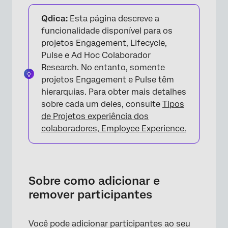
Sobre como adicionar e remover
participantes
Qdica:
Esta página descreve a
funcionalidade disponível para os
Adição manual de participantes
projetos Engagement, Lifecycle,
Pulse e Ad Hoc Colaborador
Importação de participantes com um arquivo
Research. No entanto, somente
Erros detectados em um arquivo Participante
projetos Engagement e Pulse têm
hierarquias. Para obter mais detalhes
Importação de participantes do Diretório
sobre cada um deles, consulte
Tipos
Adição de participantes do Diretório
de Projetos experiência dos
Colaborador
colaboradores, Employee Experience.
Importar participantes e criar Hierarquia
organizacional com orientação
Atualização de participantes
Sobre como adicionar e
remover participantes
Metadados
Remoção de participantes
Você pode adicionar participantes ao seu