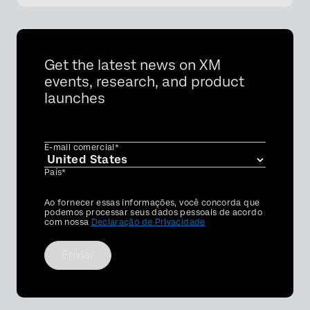
Get the latest news on XM
events, research, and product
launches
E-mail comercial*
País*
Privacy
Ao fornecer essas informações, você concorda que
Optin
podemos processar seus dados pessoais de acordo
com nossa
Declaração de Privacidade
Enviar