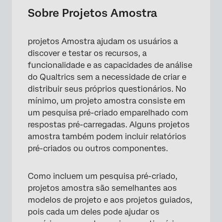
Exemplos de perguntas e Resultados (com
Sobre Projetos Amostra
dados)
Amostra Projetos de pesquisa estratégica
projetos Amostra ajudam os usuários a
discover e testar os recursos, a
Perguntas frequentes
funcionalidade e as capacidades de análise
do Qualtrics sem a necessidade de criar e
distribuir seus próprios questionários. No
mínimo, um projeto amostra consiste em
um pesquisa pré-criado emparelhado com
respostas pré-carregadas. Alguns projetos
amostra também podem incluir relatórios
pré-criados ou outros componentes.
Como incluem um pesquisa pré-criado,
projetos amostra são semelhantes aos
modelos de projeto e aos projetos guiados,
pois cada um deles pode ajudar os