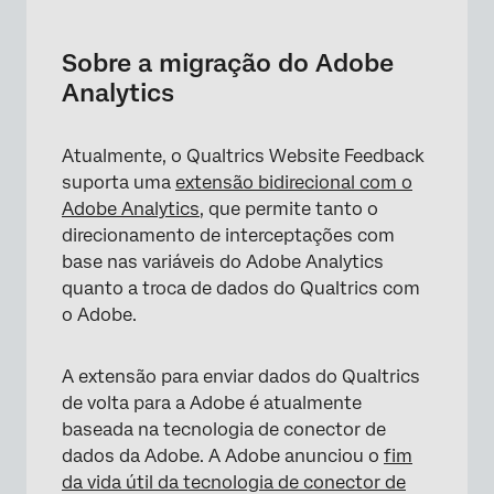
Sobre a migração do Adobe Analytics
Fluxos de trabalho criados automaticamente
Sobre a migração do Adobe
Analytics
Ativação da nova integração do Adobe
Analytics
Atualmente, o Qualtrics Website Feedback
Remoção de antigos conectores de dados da
suporta uma
extensão bidirecional com o
Adobe
Adobe Analytics
, que permite tanto o
Segredos de autenticação da Adobe
direcionamento de interceptações com
base nas variáveis do Adobe Analytics
quanto a troca de dados do Qualtrics com
o Adobe.
A extensão para enviar dados do Qualtrics
de volta para a Adobe é atualmente
baseada na tecnologia de conector de
dados da Adobe. A Adobe anunciou o
fim
da vida útil da tecnologia de conector de