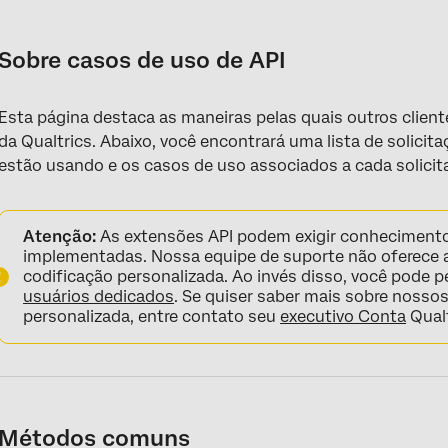
Sobre casos de uso de API
Métodos comuns
Sobre casos de uso de API
Plataforma de pesquisa
Esta página destaca as maneiras pelas quais outros client
Diretório XM
da Qualtrics. Abaixo, você encontrará uma lista de solici
Guias de soluções API
estão usando e os casos de uso associados a cada solicit
Atenção:
As extensões API podem exigir conheciment
implementadas. Nossa equipe de suporte não oferece 
codificação personalizada. Ao invés disso, você pode 
usuários dedicados
. Se quiser saber mais sobre nossos
personalizada, entre contato seu
executivo Conta
Qualt
Métodos comuns