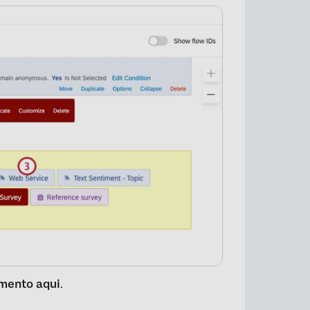
mento aqui
.