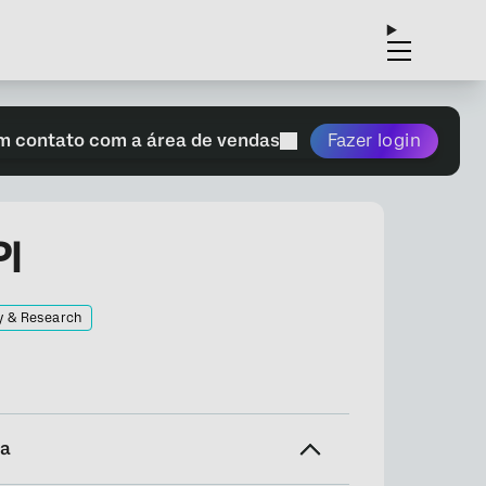
m contato com a área de vendas
Fazer login
I
y & Research
na