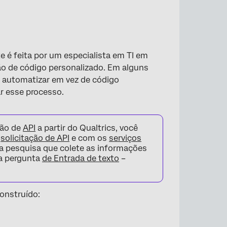
 é feita por um especialista em TI em
ão de código personalizado. Em alguns
a automatizar em vez de código
r esse processo.
ção de
API
a partir do Qualtrics, você
a
solicitação de API
e com os
serviços
nta pesquisa que colete as informações
ma pergunta
de Entrada de texto
–
construído: