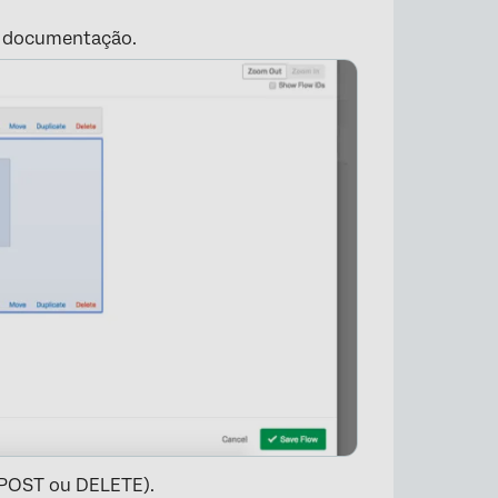
da documentação.
×
, POST ou DELETE).