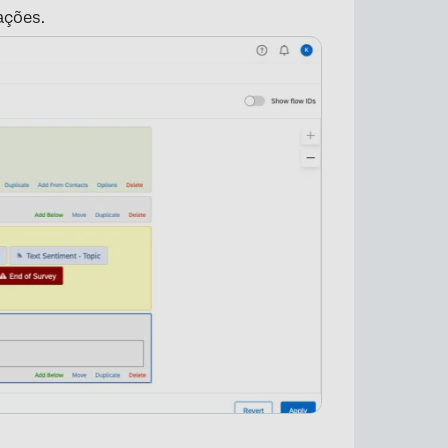
ações.
×