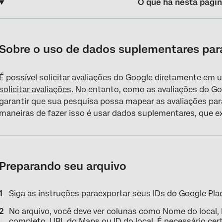
O que há nesta pági
Sobre o uso de dados suplementares para definir IDs do Google
Preparando seu arquivo
Sobre o uso de dados suplementares para
Configuração do elemento de dados suplementares
É possível solicitar avaliações do Google diretamente em
Definição da ID do local na pergunta Solicitar avaliações
solicitar avaliações
. No entanto, como as avaliações do Goo
O que acontece quando não há um ID do Google Place?
garantir que sua pesquisa possa mapear as avaliações par
maneiras de fazer isso é usar dados suplementares, que e
Preparando seu arquivo
Siga as instruções para
exportar seus IDs do Google Pla
No arquivo, você deve ver colunas como Nome do local, 
completo, URL do Maps ou ID do local. É necessário cer