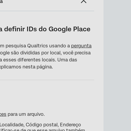
na
 Place
 definir IDs do Google Place
 um pesquisa Qualtrics usando a
pergunta
gle são divididas por local, você precisa
a esses diferentes locais. Uma das
xplicamos nesta página.
ces
para um arquivo.
Localidade, Código postal, Endereço
tificar-se de que esse arquivo também