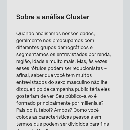
Sobre a análise Cluster
Preparação de uma Pesquisa para análise
Sobre a análise Cluster
Cluster
Execução da análise Cluster
Quando analisamos nossos dados,
geralmente nos preocupamos com
Resultados da análise de Cluster
diferentes grupos demográficos e
Criação de novas variáveis a partir de
segmentamos os entrevistados por renda,
Resultados
região, idade e muito mais. Mas, às vezes,
esses rótulos podem ser reducionistas –
Notas Técnicas
afinal, saber que você tem muitos
entrevistados do sexo masculino não lhe
Perguntas frequentes
diz que tipo de campanha publicitária eles
gostariam de ver. Seu público-alvo é
formado principalmente por millenials?
Pais do futebol? Ambos? Como você
coloca as características pessoais em
termos que podem ser divididos para fins