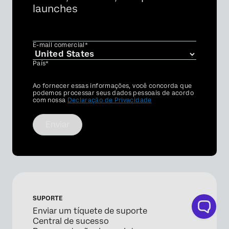
launches
E-mail comercial*
País*
Privacy
Ao fornecer essas informações, você concorda que
Optin
podemos processar seus dados pessoais de acordo
com nossa
Declaração de Privacidade
Enviar
SUPORTE
Enviar um tíquete de suporte
Central de sucesso