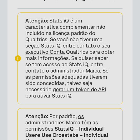
Casos de Utilização Mais Comuns
Atenção:
Stats iQ é um
Selecionar Variáveis
característica complementar não
incluído na licença padrão do
Executar Análises
Qualtrics. Se você não tiver uma
seção Stats iQ, entre contato o seu
Típico Fluxo de Trabalho de Análise
executivo Conta
Qualtrics para obter
mais informações. Se quiser saber
Importação dos dados mais recentes
se tem acesso ao Stats iQ, entre
contato o
administrador Marca
. Se
Áreas de trabalho
as permissões adequadas tiverem
Tipos de Variáveis
sido concedidas, talvez seja
necessário
gerar um token de API
Usando Dados da Pesquisa
para ativar Stats iQ.
Projetos de Dados Importados
Atenção:
Por padrão,
os
Básico vs. Stats iQ avançado
administradores Marca
têm as
permissões
StatsiQ – Individual
Tipos de Projetos compatíveis com o Stats
Usere
Use Crosstabs – Individual
iQ