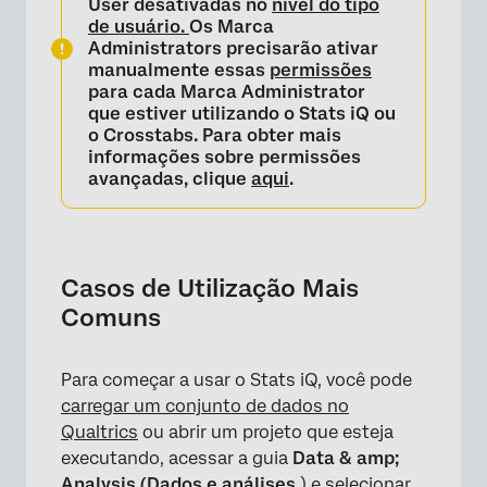
User
desativadas no
nível do tipo
de usuário.
Os Marca
Perguntas frequentes
Administrators precisarão ativar
manualmente essas
permissões
para cada Marca Administrator
que estiver utilizando o Stats iQ ou
o Crosstabs. Para obter mais
informações sobre permissões
avançadas, clique
aqui
.
Casos de Utilização Mais
Comuns
Para começar a usar o Stats iQ, você pode
carregar um conjunto de dados no
Qualtrics
ou abrir um projeto que esteja
executando, acessar a guia
Data & amp;
Analysis (Dados e análises
) e selecionar