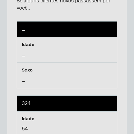
Se alguns clientes novos passassem por
você..
…
…
…
324
54