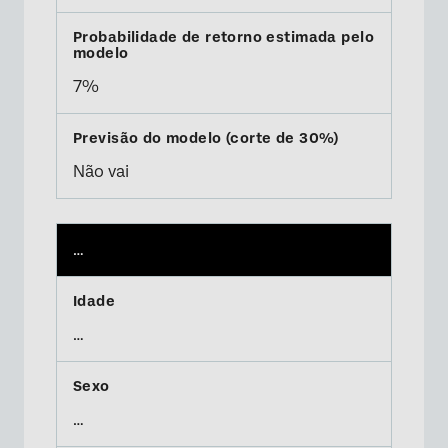
7%
Não vai
…
…
…