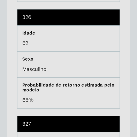
326
62
Masculino
65%
327