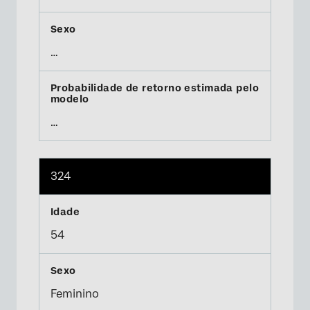
…
…
324
54
Feminino