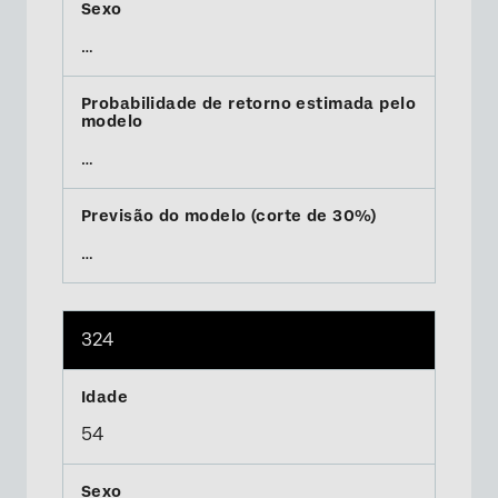
…
…
…
324
54