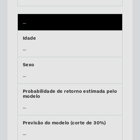
…
…
…
…
…