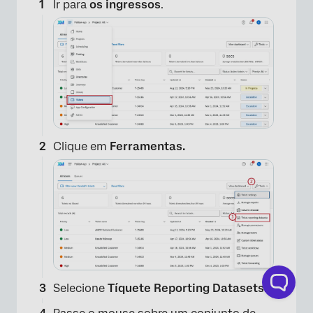
Ir para
os ingressos
.
×
Clique em
Ferramentas.
Selecione
Tíquete Reporting Datasets
.