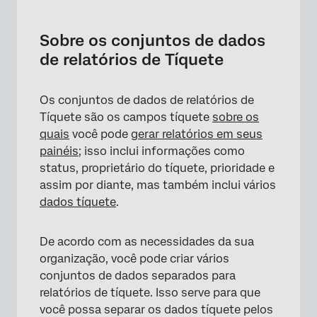
Sobre os conjuntos de dados de relatórios de
Tíquete
Sobre os conjuntos de dados
Criação de conjuntos de dados de relatórios
de relatórios de Tíquete
de Tíquete
Mapeamento de campos Tíquete
Os conjuntos de dados de relatórios de
Tíquete são os campos tíquete
sobre os
Restrições de dados de tíquete
quais
você pode
gerar relatórios em seus
Uso de conjuntos de dados de relatórios de
painéis
; isso inclui informações como
Tíquete em painéis
status, proprietário do tíquete, prioridade e
assim por diante, mas também inclui vários
Remoção de conjuntos de dados de
dados tíquete
.
relatórios de Tíquete
Edição de conjuntos de dados de relatórios
De acordo com as necessidades da sua
de Tíquete existentes
organização, você pode criar vários
conjuntos de dados separados para
relatórios de tíquete. Isso serve para que
você possa separar os dados tíquete pelos