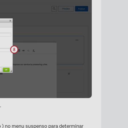
×
.
o ) no menu suspenso para determinar