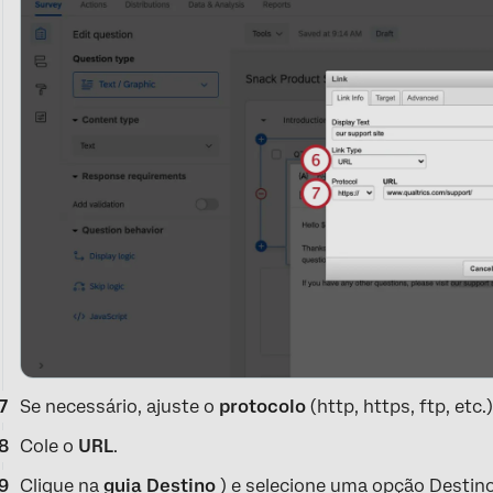
Se necessário, ajuste o
protocolo
(http, https, ftp, etc.)
Cole o
URL
.
Clique na
guia Destino
) e selecione uma opção Destin