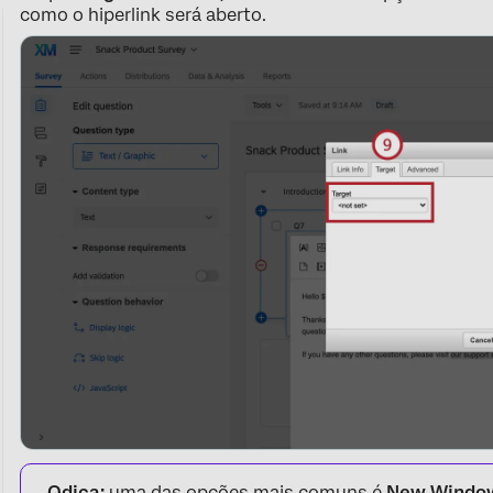
como o hiperlink será aberto.
Qdica:
uma das opções mais comuns é
New Window