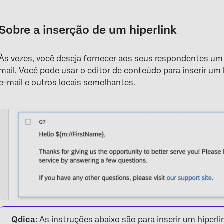
Sobre a inserção de um hiperlink
Como inserir um hiperlink de URL
Sobre a inserção de um hiperlink
Vinculação a uma âncora de texto
Às vezes, você deseja fornecer aos seus respondentes um 
Vinculação a um endereço de e-mail
mail. Você pode usar o
editor de conteúdo
para inserir um
e-mail e outros locais semelhantes.
Qdica:
As instruções abaixo são para inserir um hiper