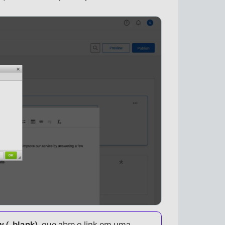
×
 (_blank)
, que abre o link em uma