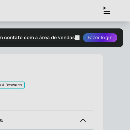
m contato com a área de vendas
Fazer login
y & Research
na