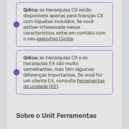
Sobre o Unit Ferramentas
Qdica:
as hierarquias CX estão
Ajuste de unidades
disponíveis apenas para licenças CX
com tíquetes incluídos. Se você
Ajuste de membros da unidade
estiver interessado nesse
característica, entre em contato com
Perguntas frequentes
o seu
executivo Conta
.
Qdica:
as hierarquias CX e as
hierarquias EX são muito
semelhantes, mas têm algumas
diferenças importantes. Se você for
um cliente EX, consulte
Ferramentas
da unidade (EE)
.
Sobre o Unit Ferramentas