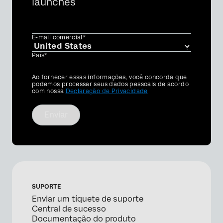
launches
E-mail comercial*
País*
Privacy
Ao fornecer essas informações, você concorda que
Optin
podemos processar seus dados pessoais de acordo
com nossa
Declaração de Privacidade
Enviar
SUPORTE
Enviar um tíquete de suporte
Central de sucesso
Documentação do produto