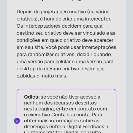
Depois de projetar seu criativo (ou vários
Definição de um Criativo e de uma Destino
criativos), é hora de
criar uma interceptor.
Definindo as Condições do Interceptor
Os interceptadores
decidem para qual
destino seu criativo deve ser vinculado e as
Conjuntos de Ações
condições em que o criativo deve aparecer
Verificando Opções Avançadas
em seu site. Você pode usar interceptações
para randomizar criativos, decidir quando
Um contra um. Interceptações múltiplas
uma versão para celular e uma versão para
Perguntas frequentes
desktop do mesmo criativo devem ser
exibidas e muito mais.
Qdica:
se você não tiver acesso a
nenhum dos recursos descritos
nesta página, entre em contato com
o
executivo Conta
sua
conta
. Para
obter mais informações sobre as
diferenças entre o Digital Feedback e
CustomerXM for Digital, consulte