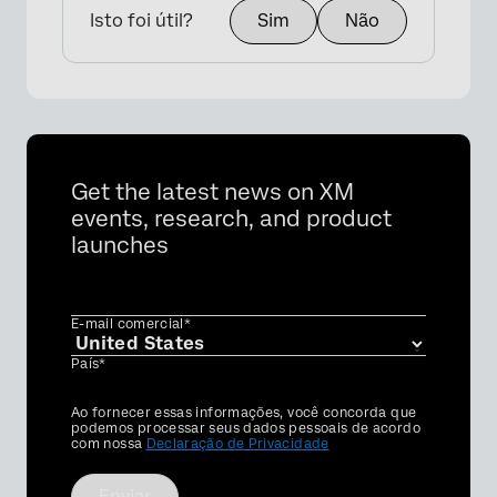
Isto foi útil?
Sim
Não
Get the latest news on XM
events, research, and product
launches
E-mail comercial*
País*
Privacy
Ao fornecer essas informações, você concorda que
Optin
podemos processar seus dados pessoais de acordo
com nossa
Declaração de Privacidade
Enviar